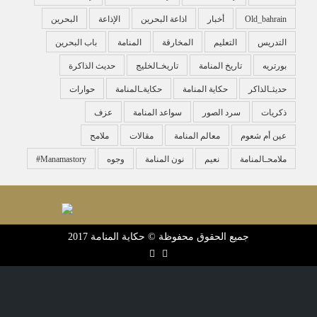
Old_bahrain
أخبار
اذاعة البحرين
الإذاعة
البحرين
التدريس
التعليم
المخارقة
المنامة
باب البحرين
بورتريه
تاريخ المنامة
تاريخـالخليج
حديث الذاكرة
حديثـالذاكر
حكاية المنامة
حكايةـالمنامة
حوارات
ذكريات
سرد الصور
سواعد المنامة
عزف
عين أم شعوم
معالم المنامة
مقالات
ملامح
ملامحـالمنامة
نعيم
نون المنامة
وجوه
‏#manamastory
جميع الحقوق محفوظة © حكاية المنامة 2017