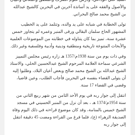
والأصول والفقه على يد أساتذة آخرين في البحرين كالشيخ عبدالله
بن الشيخ محمد صالح البحراني.
تولى الخطابة في شبابه على يد والده، وتتلمذ على يد الخطيب
المشهور الحاج سلمان البقالي ورقى المنبر وعمره لم يتجاوز خمس
عشرة سنة، تميز بما كان يتناوله في خطابته من الموضوعات العلمية
والأبحاث المتنوعة تاريخية ومنطقية ودينية وأدبية وفلسفية وغير ذلك.
وفي ذات يوم من سنة 1938م/1357 هـ زاره رئيس مجلس التمييز
الشرعي سماحة العلامة المرحوم الشيخ عبدالحسين الحلي، والاستاذ
الشيخ عبدالله بن الشيخ محمد صالح وبعض أعيان البلاد، وطلبوا إليه
أن يتولى القضاء بنفسه في البحرين فأجاب الطلب، وعين قاضيا،
وقضى في القضاء 17 سنة.
انتقل إلى جوار ربه في يوم الأحد الثامن من شهر ربيع الثاني من
سنة 1954م/1374 هـ ، بعد أن نزل من المنبر الحسيني في مسجد
الشيخ خميس بالمنامة، وقد كان موضوع قراءته في ذلك اليوم وفاة
الصديقة الزهراء (ع)، فلما فرغ من القراءة ومضت 45 دقيقة انتقل
إلى جوار ربه