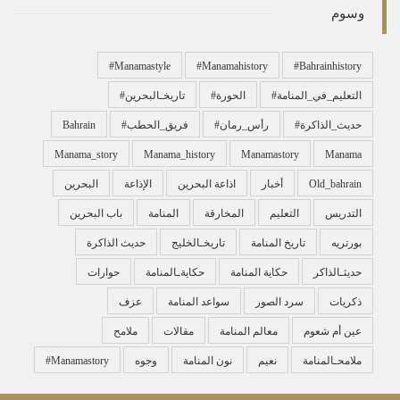
وسوم
#manamastyle
#manamahistory
#bahrainhistory
#التعليم_في_المنامة
#الحورة
#تاريخـالبحرين
#حديث_الذاكرة
#رأس_رمان
#فريق_الحطب
Bahrain
Manama_story
Manama_history
Manamastory
Manama
Old_bahrain
أخبار
اذاعة البحرين
الإذاعة
البحرين
التدريس
التعليم
المخارقة
المنامة
باب البحرين
بورتريه
تاريخ المنامة
تاريخـالخليج
حديث الذاكرة
حديثـالذاكر
حكاية المنامة
حكايةـالمنامة
حوارات
ذكريات
سرد الصور
سواعد المنامة
عزف
عين أم شعوم
معالم المنامة
مقالات
ملامح
ملامحـالمنامة
نعيم
نون المنامة
وجوه
‏#manamastory