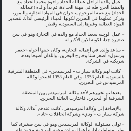
– عمل والده الراحل عبدالله الحداد وأخوه محمد الحداد مع
والدهما الحاج طه في مهنة الحدادة، ثم بدأ والده (عبدالله
الحداد) مع عمه المرحوم يتاجران في المواد الغذائية والتمور،
وتركز عملهما في البحرين لكونها الميناء الرئيسي آنذاك لتصدير
المواد الغذائية وغيرها إلى السعودية وقطر.
– عمل الوجيه سعيد الحداد مع والده في التجارة وهو في سن
صغيرة جداً، لكونه الابن الأكبر له.
– ساعد والده في أعماله التجارية، وكان حينها أخواه «جعفر
ورسول» أصغر سناً وخارج البحرين، واللذان أصبحا بعدها
شريكيه في الشركة.
– كانت لهم وكالة سيارات «المرسيدس» في المنطقة الشرقية
بالسعودية العام 1953، وفي العام 1958 افتتحوا وكالة
المرسيدس في البحرين.
– بعدها تم تخييرهم لأخذ وكالة المرسيدس بين المنطقة
الشرقية أو البحرين، فاختارت العائلة البحرين.
– بالإضافة إلى وكالة المرسيدس، كانت عندهم آنذاك وكالة
شركة سيارات «أودي» وشركة الحافلات «تاتا».
– تولى مسئولية الوكالة المرسيدس وهو في سن صغيرة، كما
تولى مسئولية إدارة أعمال والده وعمه المرحوم محمد طه