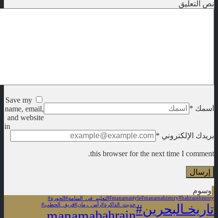
نص التعليق
Save my
اسمك
*
name, email,
and website
in
بريدك الإلكتروني
*
this browser for the next time I comment.
وسوم
#manamastyle
#manamahistory
#bahrainhistory
#التعليم_في_المنامة
#الحورة
#تاريخـالبحرين
#حديث_الذاكرة
#رأس_رمان
#فريق_الحطب
manama
bahrain