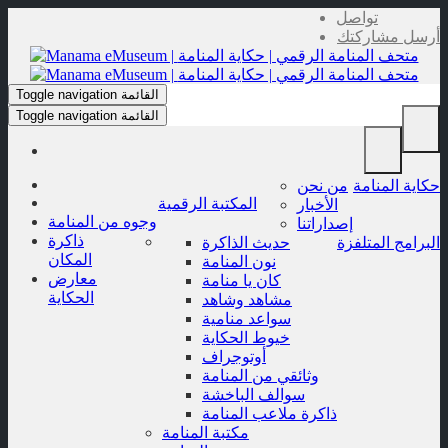
Skip
تواصل
to
أرسل مشاركتك
content
القائمة
Toggle navigation
القائمة
Toggle navigation
حكاية المنامة
من نحن
المكتبة الرقمية
الأخبار
وجوه من المنامة
إصداراتنا
ذاكرة
البرامج المتلفزة
حديث الذاكرة
المكان
نون المنامة
معارض
كان يا منامة
الحكاية
مشاهد وشاهد
سواعد منامية
خيوط الحكاية
أوتوجراف
وثائقي من المنامة
سوالف الباخشة
ذاكرة ملاعب المنامة
مكتبة المنامة