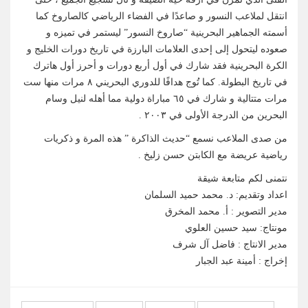
انتقل لملاعب النسور و صاعدًا في الفضاء الرياضي كالصاروخ كما
أسمته الجماهير البحرينية “صاروخ النسور” ليستمر في تميزه و
صعوده ليتحول إلى إحدى العلامات البارزة في تاريخ دورات الخليج و
الكرة البحرينية فقد شارك في أول أربع دورات و أحرز أول هاترك
في تاريخ البطولة. كما تُوج هدافًا للدوري البحريني ٨ مرات منها ست
مرات متتالية و شارك في ٦٥ مباراة دولية مما أهله لنيل وسام
البحرين من الدرجة الأولى في ٢٠٠٣ .
من صدى الملاعب نسمع “حديث الذاكرة ” هذه المرة و ذكريات
رياضية عريضة مع الكابتن حسن زليخ .
نتمنى لكم متابعة شيقة
اعداد وتقديم: د. محمد حميد السلمان
مدير التصوير : أ. محمد المخرق
مونتاج: سيد حسين العلوي
مدير الانتاج : فاضل آل شرف
إخراج : أمينة عبد الجبار