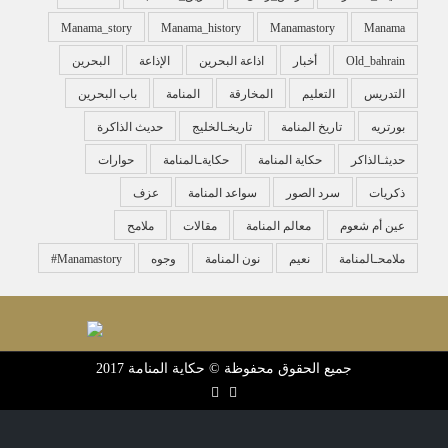
Manama_story
Manama_history
Manamastory
Manama
Old_bahrain
أخبار
اذاعة البحرين
الإذاعة
البحرين
التدريس
التعليم
المخارقة
المنامة
باب البحرين
بورتريه
تاريخ المنامة
تاريخـالخليج
حديث الذاكرة
حديثـالذاكر
حكاية المنامة
حكايةـالمنامة
حوارات
ذكريات
سرد الصور
سواعد المنامة
عزف
عين أم شعوم
معالم المنامة
مقالات
ملامح
ملامحـالمنامة
نعيم
نون المنامة
وجوه
‏#manamastory
جميع الحقوق محفوظة © حكاية المنامة 2017