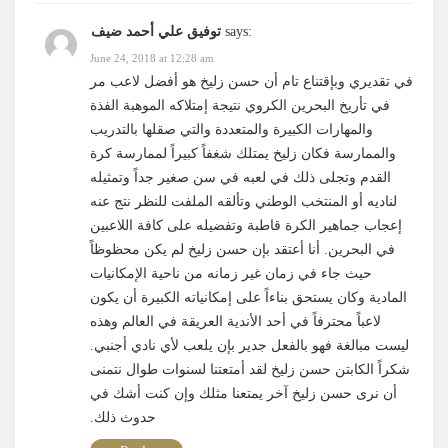
says:
توفيق علي أحمد ضيف
June 24, 2018 at 12:28 am
في تقديري وبإقتناع تام أن حسن زليخ هو أفضل لاعب مر
في تأريخ البحرين الكروي نتيجة إمتلاكه الموهبة الفذة
والمهارات الكبيرة والمتعددة والتي صقلها بالتدريب
والممارسة فكان زليخ يمتلك شغفاً كبيراً لممارسة كرة
القدم وتجلى ذلك في لعبه في سن صغير جداً وتمثيله
لناديه أو المنتخب الوطني وتألقه الملفت للنظر نتج عنه
إعجاب جماهير الكرة قاطبة وتفضيله على كافة اللاعبين
في البحرين. أنا أعتقد بإن حسن زليخ لم يكن محظوظاً
حيث جاء في زمان غير زمانه من ناحية الإمكانيات
المادية وكان يستحق بناءاً على إمكانياته الكبيرة أن يكون
لاعباً محترفاً في أحد الأندية العريقة في العالم وهذه
ليست مبالغة فهو بالفعل جدير بإن يلعب لأي نادي أجنبي.
شكراً الكابتن حسن زليخ لقد أمتعتنا لسنوات طوال نتمنى
أن نرى حسن زليخ آخر يمتعنا مثلك وإن كنت أشك في
حدوث ذلك.