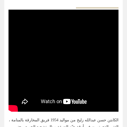
الكابتن حسن عبدالله زليخ من مواليد 1954 فريق المخارقة بالمنامة ،
الفتى الذي تمرن في أزقة حيّه الضيقة و نال تشجيع الجميع ، حتى