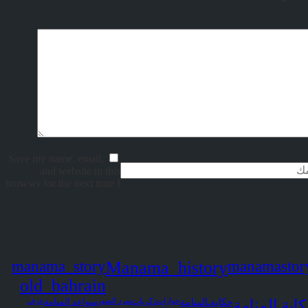
Save my name, email,
and website in this
browser for the next time I
manama_story
Manama_history
manamastor
old_bahrain
حكايةـالمنامة
اية المنامة
حوارات
ذكريات
سرد الصور
سواعد المنامة
عزف