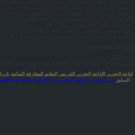
• حاصلة على شهادة الماجستير في موضوع (اللياقة البدنية لطلاب الابت
• عملت في مدرسة مدينة عيسى الإعدادية/الثانوية سنة ١٩٧٢م لمدة سنتين
• عملت في وزارة التربية والتعليم في إدارة المناهج من سنة ١٩٨٠م إلى سنة ٢٠٠٢م
• أشرفت على أول فريق نسائي بحريني في اتحاد الطائرة
• عملت في اللجنة الأولمبية حتى سنة ٢٠١٥م
• من المؤسسين والعاملين في لجنة رياضة المرأة
• كرمت في عدة فعاليات، من أبرزها وسام المملكة سنة ٢٠٠٢م
نتمنى لكم متابعة شيقة
فريق العمل:
محمد المخرق – أمينة عبد الجبار – فاطمة راشد – سيد حسين العلو
اذاعة البحرين
الإذاعة
البحرين
التدريس
التعليم
المخارقة
المنامة
باب ا
السابق
نون المنامة – الحلقة السادسة – ( الأستاذة عائشة عبد اللطي