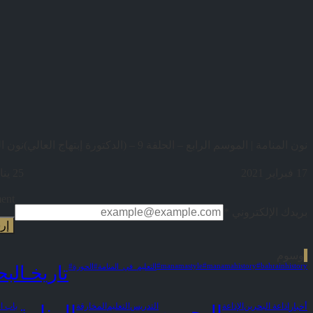
نون المنامة | الموسم الرابع – الحلقة 9 – (الدكتورة إبتهاج العالي)
نون المنا
17 فبراير 2021
25 يناير 2021
nt.
بريدك الإلكتروني
*
وسوم
#manamastyle
#manamahistory
#bahrainhistory
#التعليم_في_المنامة
#الحورة
#تاريخـالب
أخبار
اذاعة البحرين
الإذاعة
التدريس
التعليم
المخارقة
باب ا