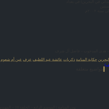
دائي في البحرين) في بغداد
ي – هدى المدحوب – فاضل آل شرف
لبحرين
حكاية المنامة
ذكريات
عائشة عبد اللطيف
عزف
عين أم شعوم
ف)
مواضيع متعلقة
نون المنامة | الموسم الرابع – الحلقة 10 – المهندسة بتول عبدالعال)