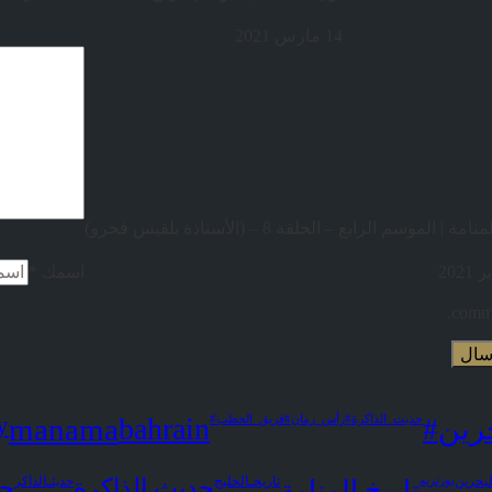
14 مارس 2021
مة | الموسم الرابع – الحلقة 8 – (الأستاذة بلقيس فخرو)
اسمك
*
comme
y
manama
bahrain
حرين
#حديث_الذاكرة
#رأس_رمان
#فريق_الحطب
لبحرين
بورتريه
تاريخ المنامة
تاريخـالخليج
حديث الذاكرة
حديثـالذاكر
حك