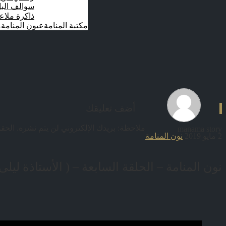
سوالف الب
ذاكرة ملاع
مكتبة المنامة
عيون المنامة
م
أضف تعليقك
ملاحظة: بريدك الإلكتروني لن يتم نشره.
الحقو
manama story
2 مايو 2019
نون المنامة
نون المنامة – الحلقة السابعة – ( الأستاذة ليلى