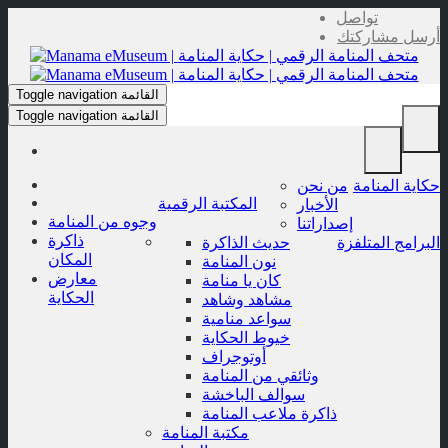
Skip
تواصل
to
أرسل مشاركتك
content
القائمة
Toggle navigation
القائمة
Toggle navigation
حكاية المنامة
من نحن
المكتبة الرقمية
الأخبار
وجوه من المنامة
إصداراتنا
ذاكرة
البرامج المتلفزة
حديث الذاكرة
المكان
نون المنامة
معارض
كان يا منامة
الحكاية
مشاهد وشاهد
سواعد منامية
خيوط الحكاية
أوتوجراف
وثائقي من المنامة
سوالف الباخشة
ذاكرة ملاعب المنامة
مكتبة المنامة