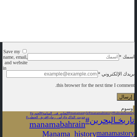
Save my
اسمك
*
name, email,
and website
in
بريدك الإلكتروني
*
this browser for the next time I comment.
وسوم
#manamastyle
#manamahistory
#bahrainhistory
#التعليم_في_المنامة
#الحورة
#تاريخـالبحرين
#حديث_الذاكرة
#رأس_رمان
#فريق_الحطب
manama
bahrain
Manama_history
manamastory