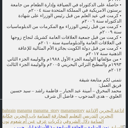
• حاصلة على الدكتوراه في الضيافة وإدارة الطعام من جامعة
برستون الامريكية في المملكة المتحدة سنة ٢٠٠٤م
• كرمت في عيد العلم من قبل رئيس الوزراء على شهادة
الدكتوراه سنة ٢٠٠٦م
• كرمت من قبل رئيس الوزراء مع المكرمات من الدبلوماسيات
سنة ٢٠٠٩م
• كرمت من قبل جمعية العلاقات العامة كشريك لنجاح زوجها
في العلاقات العامة والدبلوماسية سنة ٢٠١٠م
• كرمت من قبل دولة الكويت بجائزة الأم المثالية للإعاقة
الذهنية سنة ٢٠١٧م
• من مؤلفاتها الوليمة الجزء الأول ١٩٨٨م والوليمة الجزء الثاني
١٩٩٣م والمطبخ التراثي البحريني ٢٠٠٥م والوليمة الجزء الثالث
٢٠١٢م
نتمنى لكم متابعة شيقة
فريق العمل:
محمد المخرق – أمينة عبد الجبار – فاطمة راشد – سيد حسين
العلوي – هدى المدحوب – فاضل آل شرف
اذاعة البحرين
الإذاعة
manamastory
manama_story
manama
bahrain
البحرين
التدريس
التعليم
المخارقة
المنامة
باب البحرين
حكاية
المنامة
دلال الشروقي
ذكريات
عزف
عين أم شعوم
نون
t
السابق
نون المنامة – الحلقة السابعة – ( الأستاذة ليلى حبيب