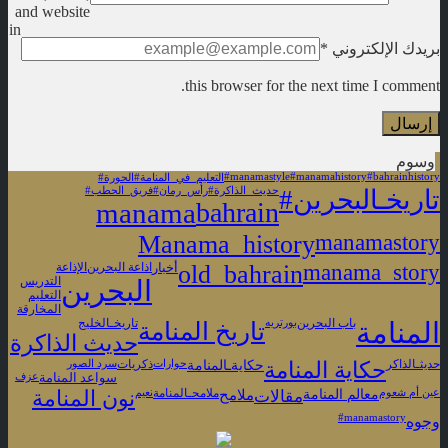
and website
in
بريدك الإلكتروني
*
this browser for the next time I comment.
وسوم
#manamastyle
#manamahistory
#bahrainhistory
#التعليم_في_المنامة
#الحورة
#تاريخـالبحرين
#حديث_الذاكرة
#رأس_رمان
#فريق_الحطب
manama
bahrain
Manama_history
manamastory
old_bahrain
manama_story
أخبار
اذاعة البحرين
الإذاعة
البحرين
التدريس
التعليم
المخارقة
المنامة
باب البحرين
بورتريه
تاريخ المنامة
تاريخـالخليج
حديث الذاكرة
حكايةـالمنامة
حديثـالذاكر
حكاية المنامة
حوارات
ذكريات
سرد الصور
سواعد المنامة
عزف
معالم المنامة
عين أم شعوم
مقالات
ملامح
ملامحـالمنامة
نعيم
نون المنامة
‏#manamastory
وجوه