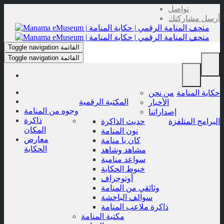
Skip
تواصل
to
أرسل مشاركتك
content
القائمة
Toggle navigation
القائمة
Toggle navigation
حكاية المنامة
من نحن
المكتبة الرقمية
الأخبار
وجوه من المنامة
إصداراتنا
ذاكرة
البرامج المتلفزة
حديث الذاكرة
المكان
نون المنامة
معارض
كان يا منامة
الحكاية
مشاهد وشاهد
سواعد منامية
خيوط الحكاية
أوتوجراف
وثائقي من المنامة
سوالف الباخشة
ذاكرة ملاعب المنامة
مكتبة المنامة