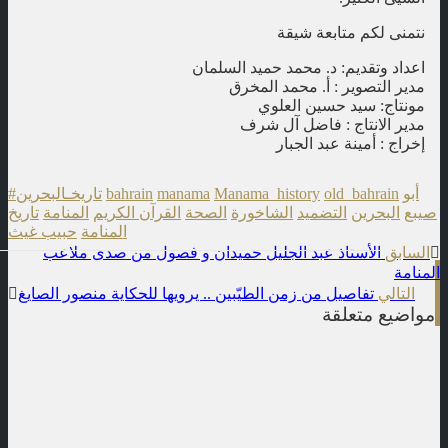
نتمنى لكم متابعة شيقة
اعداد وتقديم: د. محمد حميد السلمان
مدير التصوير : أ. محمد المخرق
مونتاج: سيد حسين العلوي
مدير الانتاج : فاضل آل شرف
إخراج : أمينة عبد الجبار
أبو
old_bahrain
Manama_history
manama
bahrain
#تاريخـالبحرين
صيبع
البحرين
التضميد
الشاخورة
الصحة
القرآن الكريم
المنامة
تاريخ
المنامة
حبيب غيث
t
السابق
الأستاذ عبد الجليل حميدان و فصول من صدى ملاعب
المنامة
n
التالي
تفاصيل من زمن الطيّبين .. يرويها للحكاية منصور الصايغ
مواضيع متعلقة