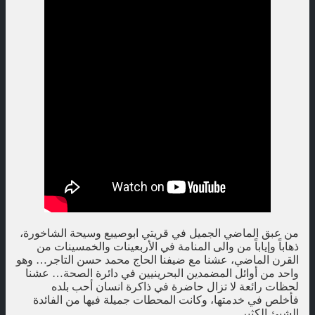
من عبق الماضي الجميل في قريتي ابوصيبع وسيحة الشاخورة،
ذهاباً وإياباً من والى المنامة في الأربعينات والخمسينات من
القرن الماضي، عشنا مع ضيفنا الحاج محمد حسن التاجر… وهو
واحد من أوائل المضمدين البحرينيين في دائرة الصحة… عشنا
لحظات رائعة لا تزال حاضرة في ذاكرة انسان أحب بلده
فأخلص في خدمتها، وكانت المحطات جميلة فيها من الفائدة
الشيئ الكثير.