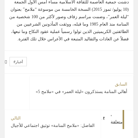
دشنت جمعية العاصمة للثقافة الاسلامية مساء أمس الأول الجمعة
(10 يوليو/ تموز 2015) النسخة الخامسة من موسوعة “ملامح” بعنوان
“ليلة العمر”، وضمت مراسم زفاف وصور لأكثر من 100 شخصية من
المنامة منذ العام 1985 وما قبله، ووثقت المأذونين الشرعيين من
الطائفتين الكريميتين الذين تولوا رسمياً عملية عقود النكاح وما تبعها،
فضلاً عن العادات والتقاليد المتبعة في الأعراس خلال تلك الفترة.
أخبار
السابق
أهالي المنامة يستذكرون «ليلة العمر» في «ملامح 5»
مواضيع
التالي
متعلقة
الفاضل: «ملامح المنامة» توثيق اجتماعي للأجيال