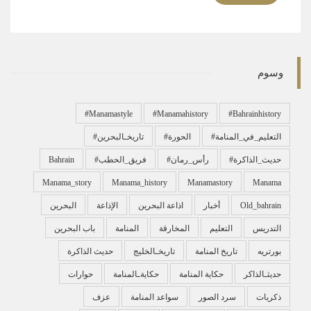
وسوم
#manamastyle
#manamahistory
#bahrainhistory
#التعليم_في_المنامة
#الحورة
#تاريخـالبحرين
#حديث_الذاكرة
#رأس_رمان
#فريق_الحطب
Bahrain
Manama_story
Manama_history
Manamastory
Manama
Old_bahrain
أخبار
اذاعة البحرين
الإذاعة
البحرين
التدريس
التعليم
المخارقة
المنامة
باب البحرين
بورتريه
تاريخ المنامة
تاريخـالخليج
حديث الذاكرة
حديثـالذاكر
حكاية المنامة
حكايةـالمنامة
حوارات
ذكريات
سرد الصور
سواعد المنامة
عزف