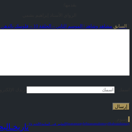
يقدمها:
الرواي الأستاذ إبراهيم بشمي
السابق
مشاهد وشاهد | الموسم الثاني – الحلقة 10 – فلوسك بالدهن ولحمك بالبلاش
اسمك
*
بريدك الإلكترو
وسوم
#manamastyle
#manamahistory
#bahrainhistory
#التعليم_في_المنامة
#الحورة
#تاريخـالب