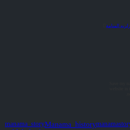
Save my na
website in 
n
manama_story
Manama_history
manamastor