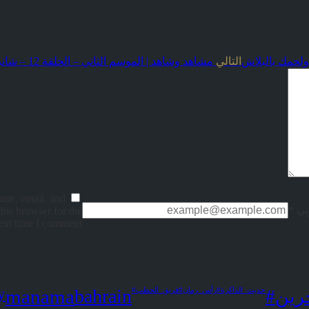
التالي
مشاهد وشاهد | الموسم الثاني – الحلقة 12 – شانزلزيه المنامة
me, email, and
ني
*
this browser for the
ext time I comment.
y
manama
bahrain
حرين
#حديث_الذاكرة
#رأس_رمان
#فريق_الحطب