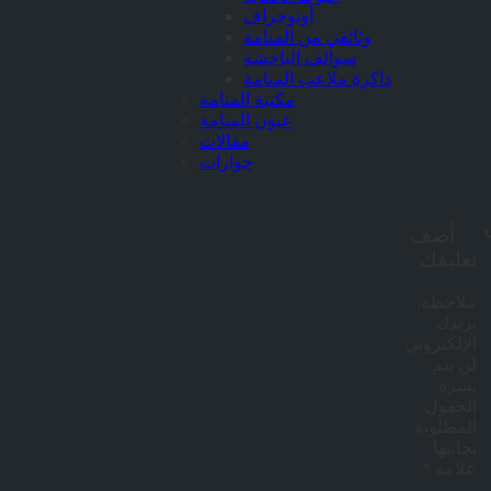
أوتوجراف
وثائقي من المنامة
سوالف الباخشة
ذاكرة ملاعب المنامة
مكتبة المنامة
عيون المنامة
مقالات
حوارات
Post
navigation
أضف
تعليقك
ملاحظة:
بريدك
الإلكتروني
لن يتم
نشره.
الحقول
المطلوبة
بجانبها
علامة
*