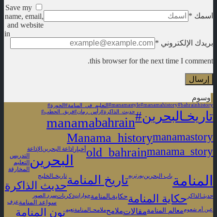
Save my
اسمك
*
name, email,
and website
in
بريدك الإلكتروني
*
this browser for the next time I comment.
وسوم
#manamastyle
#manamahistory
#bahrainhistory
#التعليم_في_المنامة
#الحورة
#تاريخـالبحرين
#حديث_الذاكرة
#رأس_رمان
#فريق_الحطب
manama
bahrain
Manama_history
manamastory
old_bahrain
manama_story
أخبار
اذاعة البحرين
الإذاعة
البحرين
التدريس
التعليم
المخارقة
المنامة
باب البحرين
بورتريه
تاريخ المنامة
تاريخـالخليج
حديث الذاكرة
حكايةـالمنامة
حديثـالذاكر
حكاية المنامة
حوارات
ذكريات
سرد الصور
سواعد المنامة
عزف
معالم المنامة
عين أم شعوم
مقالات
ملامح
ملامحـالمنامة
نعيم
نون المنامة