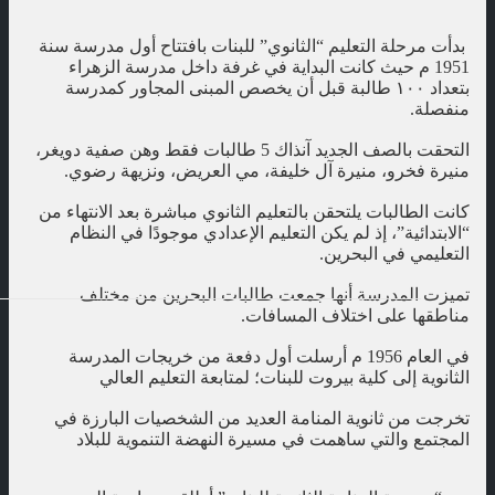
بدأت مرحلة التعليم “الثانوي” للبنات بافتتاح أول مدرسة سنة
1951 م حيث كانت البداية في غرفة داخل مدرسة الزهراء
بتعداد ١٠٠ طالبة قبل أن يخصص المبنى المجاور كمدرسة
منفصلة.
التحقت بالصف الجديد آنذاك 5 طالبات فقط وهن صفية دويغر،
منيرة فخرو، منيرة آل خليفة، مي العريض، ونزيهة رضوي.
كانت الطالبات يلتحقن بالتعليم الثانوي مباشرة بعد الانتهاء من
“الابتدائية”، إذ لم يكن التعليم الإعدادي موجودًا في النظام
التعليمي في البحرين.
تميزت المدرسة أنها جمعت طالبات البحرين من مختلف
مناطقها على اختلاف المسافات.
في العام 1956 م أرسلت أول دفعة من خريجات المدرسة
الثانوية إلى كلية بيروت للبنات؛ لمتابعة التعليم العالي
تخرجت من ثانوية المنامة العديد من الشخصيات البارزة في
المجتمع والتي ساهمت في مسيرة النهضة التنموية للبلاد