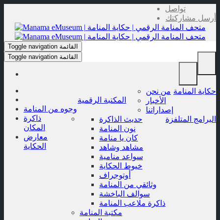
Skip
تواصل
to
أرسل مشاركتك
content
القائمة
Toggle navigation
القائمة
Toggle navigation
حكاية المنامة
من نحن
المكتبة الرقمية
الأخبار
وجوه من المنامة
إصداراتنا
ذاكرة
البرامج المتلفزة
حديث الذاكرة
المكان
نون المنامة
معارض
كان يا منامة
الحكاية
مشاهد وشاهد
سواعد منامية
خيوط الحكاية
أوتوجراف
وثائقي من المنامة
سوالف الباخشة
ذاكرة ملاعب المنامة
مكتبة المنامة