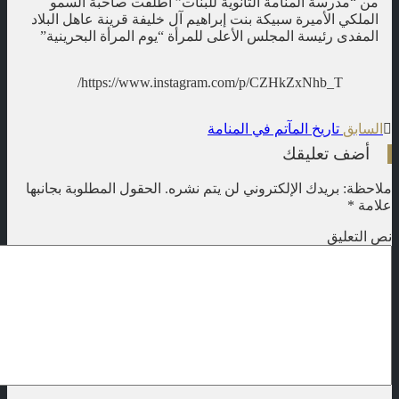
من “مدرسة المنامة الثانوية للبنات” أطلقت صاحبة السمو
الملكي الأميرة سبيكة بنت إبراهيم آل خليفة قرينة عاهل البلاد
المفدى رئيسة المجلس الأعلى للمرأة “يوم المرأة البحرينية”
https://www.instagram.com/p/CZHkZxNhb_T/
t
السابق
تاريخ المآتم في المنامة
n
أضف تعليقك
ملاحظة: بريدك الإلكتروني لن يتم نشره.
الحقول المطلوبة بجانبها
علامة
*
نص التعليق