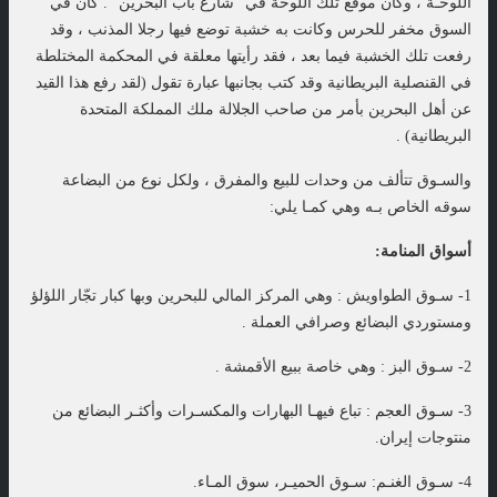
اللوحـة ، وكان موقع تلك اللوحة في “شارع باب البحرين” . كان في
السوق مخفر للحرس وكانت به خشبة توضع فيها رجلا المذنب ، وقد
رفعت تلك الخشبة فيما بعد ، فقد رأيتها معلقة في المحكمة المختلطة
في القنصلية البريطانية وقد كتب بجانبها عبارة تقول (لقد رفع هذا القيد
عن أهل البحرين بأمر من صاحب الجلالة ملك المملكة المتحدة
البريطانية) .
والسـوق تتألف من وحدات للبيع والمفرق ، ولكل نوع من البضاعة
سوقه الخاص بـه وهي كمـا يلي:
أسواق المنامة:
1- سـوق الطواويش : وهي المركز المالي للبحرين وبها كبار تجّار اللؤلؤ
ومستوردي البضائع وصرافي العملة .
2- سـوق البز : وهي خاصة ببيع الأقمشة .
3- سـوق العجم : تباع فيهـا البهارات والمكسـرات وأكثـر البضائع من
منتوجات إيران.
4- سـوق الغنـم: سـوق الحميـر، سوق المـاء.