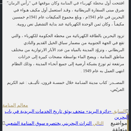
افتتحت أول محطة كهربـاء في المنامة وكان موقعها في “رأس الرمان”
شرق مبنى السفارة البريطانية ، وقـد استعمل أول مكيف هـواء في
البحرين في عام 1941م ، وبلغ مجموع المكيفات عام 1941م خمسين
مكيفـاً ، وكان ثمن الوحدة الكهربائية عند بداية التشغيل نص روبية.
تزود البحرين بالطاقة الكهربائية من محطة الحكومة للكهرباء ، والتي
تقع في الجهة الجنوبية من مضمار سباق الخيل القديم والنادي
البريطاني ، وتزوّد المدينة بالمياه من عدد الآبار الارتوازية من مختلف
مناطق المنامة ، ويضخ الماء بواسطة مضخات كبيرة إلى خزانات
مرتفعة ثم توزع بشبكة أرضية إلى جميع أنحـاء المدينة ، وذلك النظام
انتهى العمل به عام 1949 .
المصــدر: كتاب مدينة المنـامة خلال خمسـة قرون، تأليــف : عبد الكريم
العريّض،
معالم المنامة
t
السابق
«دائرة البريد» متحف يوثق تاريخ الخدمات البريدية في باب
البحرين
n
مواضيع
التالي
التراث البحريني يختصره سوق المنامة الشعبي
متعلقة