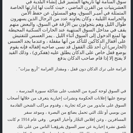
سوق المنامة لها تاريخها المتميز قبل إنشاء البلدية في
العشرينيات من القرن الماضي ، حيث كانت لها إدارتها الخاصة
المتمثلة في أميـر السوق، وهو المسئول عن حفظ الأمن
والحراسة الليلية ، وكان يعاونه عدد من الرجال الذين يسهرون
طوال الليل وهم يتجولون بين الأزقة في السوق، والبعض منهم
يقف في مداخل السوق المنتهية عند الحارات السكنية المحيطة
بها لمنع الدخول إلى السوق أثناء الليل . يمر العسس للتفتيش
على أقفال الدكاكين للتأكد من أنها مقفلة ، وعندما يجد العسس
(الحارس) أن أحد تلك القفول قد نسى صاحبه إقفاله فإنه يقوم
بوضع قفل خاص على الدكان يطلق عليه (هفكري) ، وذلك القيد
لا يفتح إلا إذا قام صاحب الدكان بدفع
غرامة على ترك الدكان دون قفل ، ومقدار الغرامة “أربع بيزات” .
في السوق لوحة كبيرة من الخشب على شاكلة سبورة المدرسة ،
توضح عليها إعلانات الحكومة ونشرات إخبارية يتعرف من خلالها أصحاب
السوق على مايدور من حركة تجارية ، وقدوم مراكب الشحن القادمة
من بومبي أو تلك التي تحمل بضائع من البصرة ، وموعد سفر
المسافرين ، وعن إفلاس التجّار وأخبار الغوص . وفي عام 1914 م كانت
تلصق نشرة إخبارية عن سير السوق يقرؤهــا الناس من على تلك