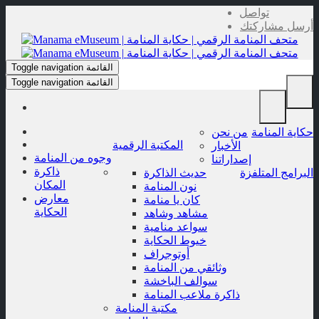
Skip
تواصل
to
أرسل مشاركتك
content
القائمة
Toggle navigation
القائمة
Toggle navigation
حكاية المنامة
من نحن
المكتبة الرقمية
الأخبار
وجوه من المنامة
إصداراتنا
ذاكرة
البرامج المتلفزة
حديث الذاكرة
المكان
نون المنامة
معارض
كان يا منامة
الحكاية
مشاهد وشاهد
سواعد منامية
خيوط الحكاية
أوتوجراف
وثائقي من المنامة
سوالف الباخشة
ذاكرة ملاعب المنامة
مكتبة المنامة