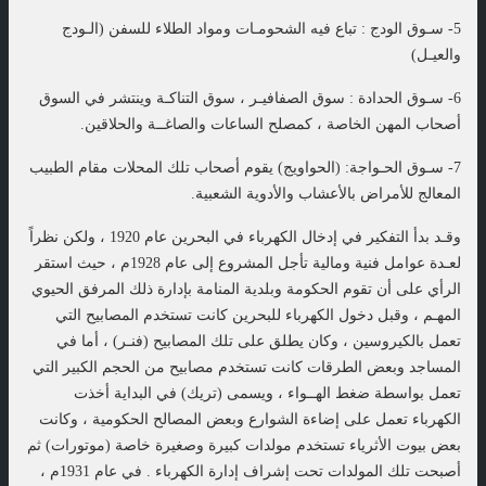
5- سـوق الودج : تباع فيه الشحومـات ومواد الطلاء للسفن (الـودج
والعيـل)
6- سـوق الحدادة : سوق الصفافيـر ، سوق التناكـة وينتشر في السوق
أصحاب المهن الخاصة ، كمصلح الساعات والصاغــة والحلاقين.
7- سـوق الحـواجة: (الحواويج) يقوم أصحاب تلك المحلات مقام الطبيب
المعالج للأمراض بالأعشاب والأدوية الشعبية.
وقـد بدأ التفكير في إدخال الكهرباء في البحرين عام 1920 ، ولكن نظراً
لعـدة عوامل فنية ومالية تأجل المشروع إلى عام 1928م ، حيث استقر
الرأي على أن تقوم الحكومة وبلدية المنامة بإدارة ذلك المرفق الحيوي
المهـم ، وقبل دخول الكهرباء للبحرين كانت تستخدم المصابيح التي
تعمل بالكيروسين ، وكان يطلق على تلك المصابيح (فنـر) ، أما في
المساجد وبعض الطرقات كانت تستخدم مصابيح من الحجم الكبير التي
تعمل بواسطة ضغط الهــواء ، ويسمى (تريك) في البداية أخذت
الكهرباء تعمل على إضاءة الشوارع وبعض المصالح الحكومية ، وكانت
بعض بيوت الأثرياء تستخدم مولدات كبيرة وصغيرة خاصة (موتورات) ثم
أصبحت تلك المولدات تحت إشراف إدارة الكهرباء . في عام 1931م ،