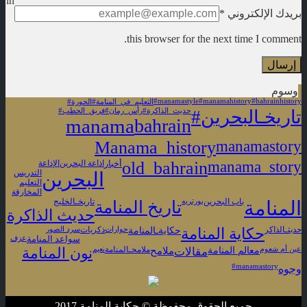
in
بريدك الإلكتروني
*
this browser for the next time I comment.
وسوم
#manamastyle
#manamahistory
#bahrainhistory
#التعليم_في_المنامة
#الحورة
#تاريخـالبحرين
#حديث_الذاكرة
#رأس_رمان
#فريق_الحطب
manama
bahrain
Manama_history
manamastory
old_bahrain
manama_story
أخبار
اذاعة البحرين
الإذاعة
البحرين
التدريس
التعليم
المخارقة
المنامة
باب البحرين
بورتريه
تاريخ المنامة
تاريخـالخليج
حديث الذاكرة
حكايةـالمنامة
حديثـالذاكر
حكاية المنامة
حوارات
ذكريات
سرد الصور
سواعد المنامة
عزف
معالم المنامة
عين أم شعوم
مقالات
ملامح
ملامحـالمنامة
نعيم
نون المنامة
‏#manamastory
وجوه
جميع الحقوق محفوظة © حكاية المنامة 2017