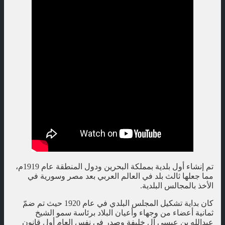
تم إنشاء أول بلدية بمملكة البحرين ودول المنطقة عام 1919م،
مما جعلها ثالث بلد في العالم العربي بعد مصر وسورية في
الأخذ بالمجالس البلدية.
كان بداية تشكيل المجلس البلدي في عام 1920 حيث تم ضمّ
ثمانية أعضاء من وجهاء وأعيان البلاد برئاسة سمو الشيخ
عبدالله بن عيسى آل خليفة وصدر في نفس العام أول قانون