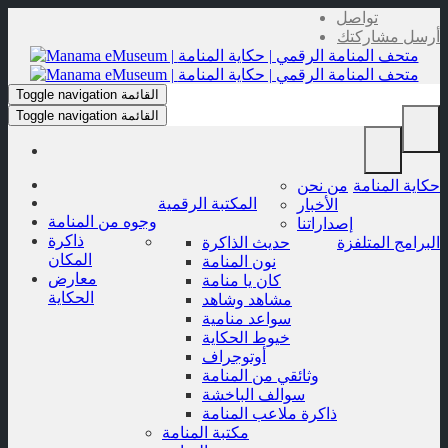
Skip
تواصل
to
أرسل مشاركتك
content
القائمة
Toggle navigation
القائمة
Toggle navigation
حكاية المنامة
من نحن
المكتبة الرقمية
الأخبار
وجوه من المنامة
إصداراتنا
ذاكرة
البرامج المتلفزة
حديث الذاكرة
المكان
نون المنامة
معارض
كان يا منامة
الحكاية
مشاهد وشاهد
سواعد منامية
خيوط الحكاية
أوتوجراف
وثائقي من المنامة
سوالف الباخشة
ذاكرة ملاعب المنامة
مكتبة المنامة