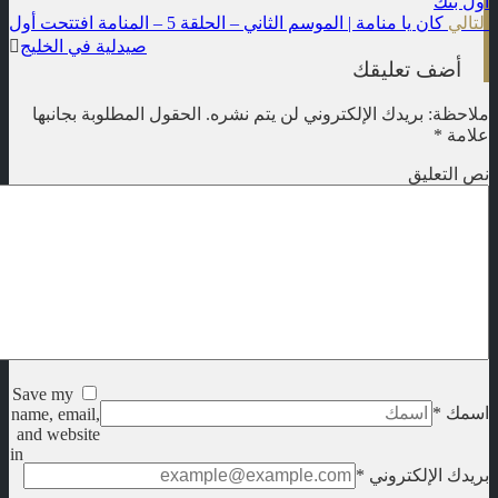
أول بنك
n
التالي
كان يا منامة | الموسم الثاني – الحلقة 5 – المنامة افتتحت أول
صيدلية في الخليج
أضف تعليقك
ملاحظة: بريدك الإلكتروني لن يتم نشره.
الحقول المطلوبة بجانبها
علامة
*
نص التعليق
Save my
اسمك
*
name, email,
and website
in
بريدك الإلكتروني
*