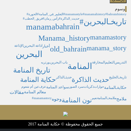
وسوم
#bahrainhistory
#manamahistory
#manamastyle
#التعليم_في_المنامة
#الحورة
#حديث_الذاكرة
#رأس_رمان
#فريق_الحطب
#تاريخـالبحرين
manama
bahrain
manamastory
Manama_history
اذاعة البحرين
الإذاعة
أخبار
manama_story
old_bahrain
البحرين
التدريس
التعليم
المخارقة
باب البحرين
بورتريه
المنامة
تاريخ المنامة
تاريخـالخليج
حديثـالذاكر
حديث الذاكرة
حكاية المنامة
ذكريات
حكايةـالمنامة
حوارات
سرد الصور
سواعد المنامة
عزف
عين أم شعوم
معالم المنامة
مقالات
ملامحـالمنامة
ملامح
نعيم
وجوه
‏#manamastory
نون المنامة
جميع الحقوق محفوظة © حكاية المنامة 2017