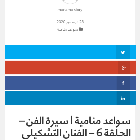
manama story
28 ديسمبر 2020
سواعد منامية
سواعد منامية | سيرة الفن –
الحلقة 6 – الفنان التشكيلي