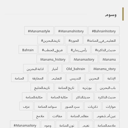
وسوم
#manamastyle
#manamahistory
#bahrainhistory
#التعليم_في_المنامة
#الحورة
#تاريخـالبحرين
#حديث_الذاكرة
#رأس_رمان
#فريق_الحطب
Bahrain
Manama_history
Manamastory
Manama
Manama_story
Old_bahrain
أخبار
اذاعة البحرين
الإذاعة
البحرين
التدريس
التعليم
المخارقة
المنامة
باب البحرين
بورتريه
تاريخ المنامة
تاريخـالخليج
حديث الذاكرة
حديثـالذاكر
حكاية المنامة
حكايةـالمنامة
حوارات
ذكريات
سرد الصور
سواعد المنامة
عزف
عين أم شعوم
معالم المنامة
مقالات
ملامح
ملامحـالمنامة
نعيم
نون المنامة
وجوه
‏#manamastory