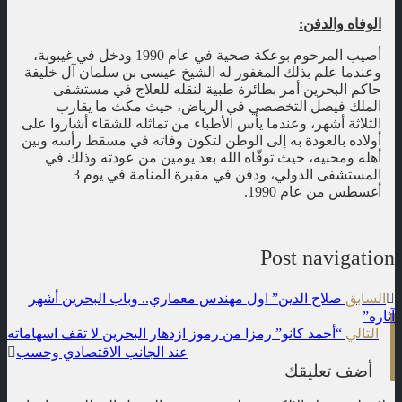
الوفاه والدفن:
أصيب المرحوم بوعكة صحية في عام 1990 ودخل في غيبوبة،
وعندما علم بذلك المغفور له الشيخ عيسى بن سلمان آل خليفة
حاكم البحرين أمر بطائرة طبية لنقله للعلاج في مستشفى
الملك فيصل التخصصي في الرياض، حيث مكث ما يقارب
الثلاثة أشهر، وعندما يأس الأطباء من تماثله للشقاء أشاروا على
أولاده بالعودة به إلى الوطن لتكون وفاته في مسقط رأسه وبين
أهله ومحبيه، حيث توفّاه الله بعد يومين من عودته وذلك في
المستشفى الدولي، ودفن في مقبرة المنامة في يوم 3
أغسطس من عام 1990.
Post navigation
السابق
صلاح الدين” اول مهندس معماري.. وباب البحرين أشهر
آثاره”
التالي
“أحمد كانو” رمزا من رموز ازدهار البحرين لا تقف اسهاماته
عند الجانب الاقتصادي وحسب
أضف تعليقك