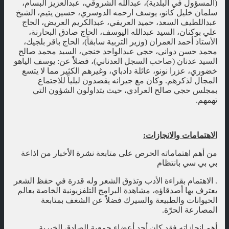
(المسؤول في البلدية)، عبدالله الشروقي، عبدالعزيز البسام،
سلمان خليل كانو، يوسف ارحمه الدوسري، حسين يتيم، الشيخ
عبداللطيف السعد، حميد العريفي، عبدالكريم العريض، الحاج
علي بوكنان، السيد عبدالله اليوسف، الحاج صادق البحارنة،
الأستاذ أحمد العمران (وزير التربية سابقاً)، الحاج باقر بلجيك،
محمد حسن دواني، حجي عبدالواحد خنجي، السيد محمد صالح
السيد عدنان (صاحب السجل العدناني)، فضلاً عن: يوسف الياهو
خضوري، عزرا نونو، عائلة دادباي، وغيرهم الكثير مما لا يتسع
المجال لذكرهم. وكان مع جيرانه يقصدون ليلياً للاجتماع
بمجلس حجي صالح العرادي، حيث يتداولون الشؤون التي
تهمهم.
الاهتمامات والانجازات:
من أهم اهتماماته الحرص على متابعة نشرة الأخبار من اذاعة
بي بي سي بانتظام
. الاهتمام بقراءة الأدب وتذوق الشعر وله قدرة في حفظ الشعر
يعترف بها أصدقاؤه، مشاهدة البرامج التلفزيونية الخاصة بعالم
الحيوانات والطبيعة والسيرك فضلاً عن الشغف بمتابعة
المصارعة الحرّة.
أهم إنجازاته فقد كان أحد أعضاء جمعية الصادق الخيرية