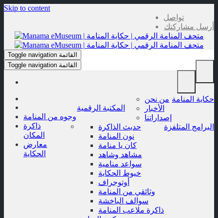
Skip to content
تواصل
أرسل مشاركتك
القائمة
Toggle navigation
القائمة
Toggle navigation
حكاية المنامة
من نحن
المكتبة الرقمية
الأخبار
وجوه من المنامة
إصداراتنا
ذاكرة
البرامج المتلفزة
حديث الذاكرة
المكان
نون المنامة
معارض
كان يا منامة
الحكاية
مشاهد وشاهد
سواعد منامية
خيوط الحكاية
أوتوجراف
وثائقي من المنامة
سوالف الباخشة
ذاكرة ملاعب المنامة