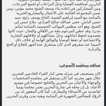
البارزين لمناقشة القضايا وحلّ النزاعات أو لجمع التبرعات،
ومن المشاركين في إعادة بناء مسجد الشيخ محمد مؤمن، ومن
ضمن المجموعة القائمة على الأعمال والمشاريع الخيرية
بالمنامة مع السيد إبراهيم الشيبة، الحاج يوسف زليخ، سيد
حسن الباش، حجي عبدالله صالح العرادي، ملاح حسن ابن
الشيخ، وهو أحد منظمي المواكب الحسينية بالمنامة (مأتم
مدن). وقد حظي المرحوم بثقة من الأهالي والتجار، حيث كانوا
يقصدونه لحفظ أماناتهم، وحلّ مشاكلهم أو خلافاتهم التجارية
والاجتماعية أو حفظ الوصايا والوثائق الهامة أو خلاف ذلك
لاسيما عند سفرهم الذي كان يستغرق عدة أشهر للعلاج أو الحج
والزيارة.
ضيافته ومجلسه الأسبوعي:
كان يستضيف في منزله بعض كبار القراء القادمين للبحرين
خلال شهر محرم، كما كان يستقبل في مجلسه الشخصيات
والوجهاء والأعيان من البحرين والخليج خصوصاً في موسم
الأعياد، بل إن محله في شارع البحرين يعتبر مجلساً يومياً
لقاصديه من الأصدقاء والمعارف. كما كان المغفور له من
الروّاد للمجالس الشهيرة في المنامة وبقية مدن وقرى البحرين.