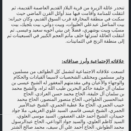
تنحدر عائلة الزيرة من قرية البلاد القديم العاصمة القديمة، ثم
انتقلت للمنامة وأقامت فيها منذ أوائل القرن الماضي حيث
سكنت في منطقة المخارقة قرب السوق القديم، وكان جيرانه:
بيت المناضل عبدعلي العليوات، وبيت دواني، بيت بلجيك، بيت
مسيّب وبيت بوشهري، فضلاً عن بيتي أخويه سعيد وعيسى. ثم
انتقلت العائلة لمنزلها خلف مأتم العجم الكبير في السبعينات ثم
إلى منطقة الزنج في الثمانينات.
علاقاته الإجتماعية وأبرز صداقاته:
اتسعت علاقاته الاجتماعية لتشمل كل الطوائف من مسلمين
وغير مسلمين ومختلف الشخصيات لاسيما القيادات والحكام
والوجهاء والأعيان وفي مقدمتهم المغفور له الشيخ عيسى بن
سلمان آل خليفة حاكم البحرين طيب الله ثراه، والشيخ محمد
بن سلمان آل خليفة، الحاج محمد حسن العرادي، الحاج
عبدالحسين الحلواجي، الحاج منصور المنصور، الحاج محمد
حبيب الجمري، الحاج ملا عطية الجمري، الشيخ عبدالأمير
الجمري، الشيخ عيسى قاسم، السيد علوي الغريفي، ملا جواد
حميدان، الشيخ أحمد خلف العصفور، السيد موسى العلوي،
السيد كاظم العلوي، والسيد جواد الوداعي، الحاج عبدالرسول
محمد الطواش، الحاج أحمد علي آل سيف، محمد صالح الشتر