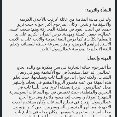
النشأة والتربية:
ولد في مدينة المنامة من عائلة عُرفت بالأخلاق الكريمة
والاستقامة والتدين، وكان المرحوم أكبر إخوانه حيث تربوا
جميعاً في البيت العود في منطقة المخارقة وهم: سعيد، عيسى،
عبدالله، جعفر، كميلة ومهدية. درس القرآن الكريم على يد
(المعلّم/الكتّاب)، كما درس اللغة العربية والأدب على يد الأديب
الأستاذ إبراهيم العريض، وامتاز بسرعة حفظه للقصائد، وتعلم
اللغة الانجليزية بمدرسة عبدالرسول التاجر.
المهنه والعمل:
بدأ المرحوم حياته التجارية في سن مبكرة مع والده الحاج
عبدالنبي، ثم عمل منفصلاً في بيع الأقشمة وهو في ريعان
الشباب، ولكنه تحول إلى بيع الساعات وتصليحها، حيث تعلم
هذه المهنة من عمه منصور الزيرة المقيم في بغداد، واشتهر
محل عبدالرسول الزيرة بصفته أعرق محل للساعات في
البحرين والمنطقة، حيث تخصص في بيع الساعات السويسرية
الشهيرة (موفادو، وست إند، ميدو، ملانو). وقد برع الحاج
عبدالرسول الزيرة في تصليح الساعات وكان يستخدم أحدث
الأجهزة، مما أبهر المندوبين السويسريين الذين كانوا يزورون
محله لعرض بضائعهم وتسويقها. وكان محله في شارع باب
البحرين بقلب العاصمة التجاري مقصداً للزوار الخليجيين