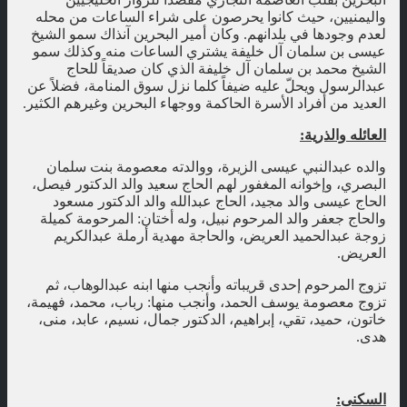
واليمنيين، حيث كانوا يحرصون على شراء الساعات من محله
لعدم وجودها في بلدانهم. وكان أمير البحرين آنذاك سمو الشيخ
عيسى بن سلمان آل خليفة يشتري الساعات منه وكذلك سمو
الشيخ محمد بن سلمان آل خليفة الذي كان صديقاً للحاج
عبدالرسول ويحلّ عليه ضيفاً كلما نزل سوق المنامة، فضلاً عن
العديد من أفراد الأسرة الحاكمة ووجهاء البحرين وغيرهم الكثير.
العائله والذرية:
والده عبدالنبي عيسى الزيرة، ووالدته معصومة بنت سلمان
البصري، وإخوانه المغفور لهم الحاج سعيد والد الدكتور فيصل،
الحاج عيسى والد مجيد، الحاج عبدالله والد الدكتور مسعود
والحاج جعفر والد المرحوم نبيل، وله أختان: المرحومة كميلة
زوجة عبدالحميد العريض، والحاجة مهدية أرملة عبدالكريم
العريض.
تزوج المرحوم إحدى قريباته وأنجب منها ابنه عبدالوهاب، ثم
تزوج معصومة يوسف الحمد، وأنجب منها: رباب، محمد، فهيمة،
خاتون، حميد، تقي، إبراهيم، الدكتور جمال، نسيم، عابد، منى،
هدى.
السكنى: