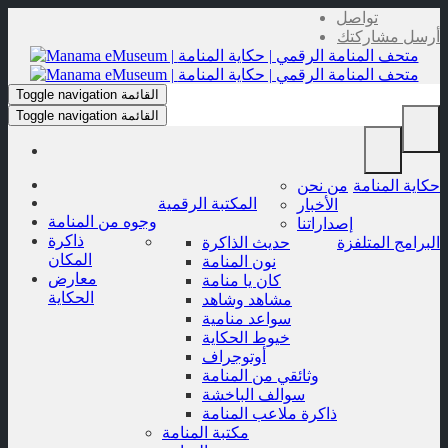
Skip
تواصل
to
أرسل مشاركتك
content
القائمة
Toggle navigation
القائمة
Toggle navigation
حكاية المنامة
من نحن
المكتبة الرقمية
الأخبار
وجوه من المنامة
إصداراتنا
ذاكرة
البرامج المتلفزة
حديث الذاكرة
المكان
نون المنامة
معارض
كان يا منامة
الحكاية
مشاهد وشاهد
سواعد منامية
خيوط الحكاية
أوتوجراف
وثائقي من المنامة
سوالف الباخشة
ذاكرة ملاعب المنامة
مكتبة المنامة