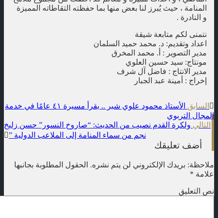
المنامة ، حيث يُبرز لنا بعض منها بما حفظته التقاطاته المميزة
و النادرة .
نتمنى لكم متابعة شيقة
اعداد وتقديم: د. محمد حميد السلمان
مدير التصوير : أ. محمد المخرق
مونتاج: سيد حسين العلوي
مدير الانتاج : فاضل آل شرف
إخراج : أمينة عبد الجبار
t
السابق
الأستاذ محمود علوي شبر .. يقرأ مسيرة ٤١ عامًا في خدمة
المجال التربوي
n
التالي
ولكرة القدم نصيب من الحديث: “صاروخ النسور” حسن زليخ
نجم من سماء المنامة إلى الملاعب الدولية ”
أضف تعليقك
ملاحظة: بريدك الإلكتروني لن يتم نشره.
الحقول المطلوبة بجانبها
علامة
*
نص التعليق