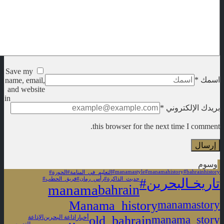
Save my
اسمك
*
name, email,
and website
in
بريدك الإلكتروني
*
this browser for the next time I comment.
وسوم
#manamastyle
#manamahistory
#bahrainhistory
#التعليم_في_المنامة
#الحورة
#تاريخـالبحرين
#حديث_الذاكرة
#رأس_رمان
#فريق_الحطب
manama
bahrain
Manama_history
manamastory
old_bahrain
manama_story
أخبار
اذاعة البحرين
الإذاعة