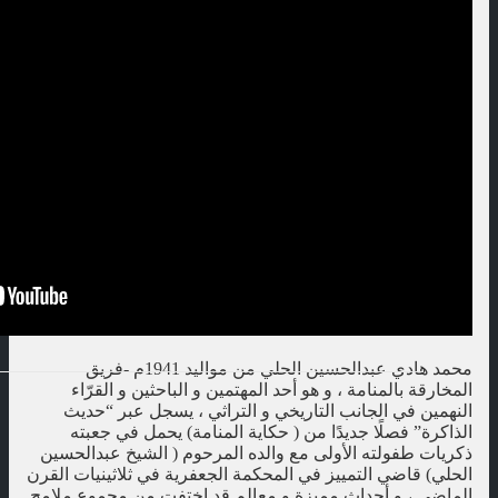
محمد هادي عبدالحسين الحلي من مواليد 1941م -فريق
المخارقة بالمنامة ، و هو أحد المهتمين و الباحثين و القرّاء
النهمين في الجانب التاريخي و التراثي ، يسجل عبر “حديث
الذاكرة” فصلًا جديدًا من ( حكاية المنامة) يحمل في جعبته
ذكريات طفولته الأولى مع والده المرحوم ( الشيخ عبدالحسين
الحلي) قاضي التمييز في المحكمة الجعفرية في ثلاثينيات القرن
الماضي ، و أحداث مميزة و معالم قد اختفت من مجموع ملامح