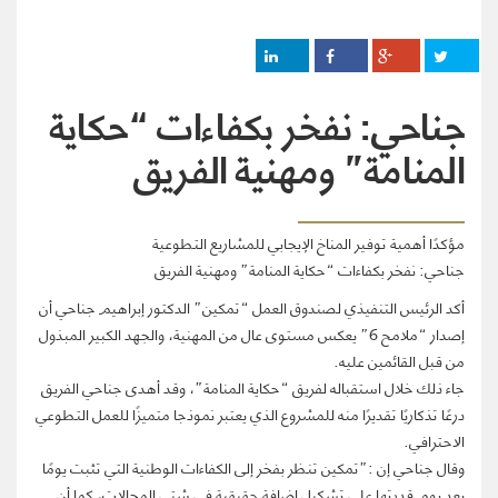
جناحي: نفخر بكفاءات “حكاية
المنامة” ومهنية الفريق
مؤكدًا أهمية توفير المناخ الإيجابي للمشاريع التطوعية
جناحي: نفخر بكفاءات “حكاية المنامة” ومهنية الفريق
أكد الرئيس التنفيذي لصندوق العمل “تمكين” الدكتور إبراهيم جناحي أن
إصدار “ملامح 6” يعكس مستوى عال من المهنية، والجهد الكبير المبذول
من قبل القائمين عليه.
جاء ذلك خلال استقباله لفريق “حكاية المنامة”، وقد أهدى جناحي الفريق
درعًا تذكاريًا تقديرًا منه للمشروع الذي يعتبر نموذجا متميزًا للعمل التطوعي
الاحترافي.
وقال جناحي إن :”تمكين تنظر بفخر إلى الكفاءات الوطنية التي تثبت يومًا
بعد يوم قدرتها على تشكيل إضافة حقيقية في شتى المجالات، كما أن