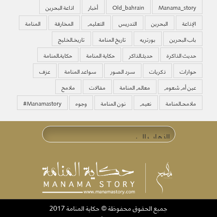
Manama_story
Old_bahrain
أخبار
اذاعة البحرين
الإذاعة
البحرين
التدريس
التعليم
المخارقة
المنامة
باب البحرين
بورتريه
تاريخ المنامة
تاريخـالخليج
حديث الذاكرة
حديثـالذاكر
حكاية المنامة
حكايةـالمنامة
حوارات
ذكريات
سرد الصور
سواعد المنامة
عزف
عين أم شعوم
معالم المنامة
مقالات
ملامح
ملامحـالمنامة
نعيم
نون المنامة
وجوه
‏#manamastory
جميع الحقوق محفوظة © حكاية المنامة 2017