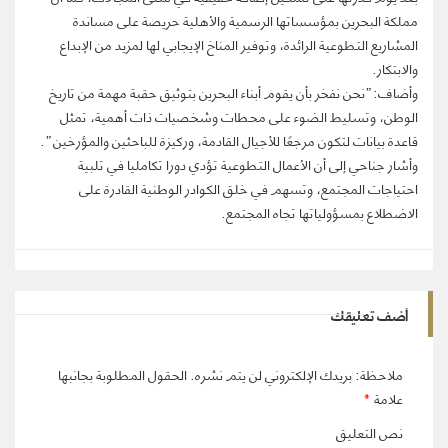
مملكة البحرين بمؤسساتها الرسمية والأهلية حريصة على مساندة
المشاريع التطوعية الرائدة، وتوفير المناخ الإيجابي لها لمزيد من الإبداع
والابتكار.
وأضاف:”نحن نفخر بأن يقوم أبناء البحرين بتوثيق حقبة مهمة من تاريخ
الوطن، وتسليط الضوء على محطات وشخصيات ذات أهمية، تمثل
قاعدة بيانات لتكون مرجعًا للأجيال القادمة، وركيزة للباحثين والمؤرخين”.
وأشار جناحي إلى أن الأعمال التطوعية تؤدي دورا تكامليا في تلبية
احتياجات المجتمع، وتسهم في خلق الكوادر الوطنية القادرة على
الاضطلاع بمسؤولياتها تجاه المجتمع.
أضف تعليقك
ملاحظة: بريدك الإلكتروني لن يتم نشره.
الحقول المطلوبة بجانبها
علامة
*
نص التعليق