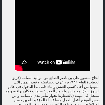
الحاج منصور علي بن ناصر الصائغ من مواليد المنامة (فريق
الحطب) للعام ١٩٣٩م ، عرف بعصاميته و تعدد المهن التي
امتهنها من أجل كسب العيش و بناء ذاته ، بدأ الدخول في عالم
السوق باكرًا مع والده وله من العمر ٤ سنوات فكان يراقبه و هو
يشتغل في مهنته (بالصفارة) بجوار مأتم مدن بالمنامة،و من
نفس الموقع انتقل للعمل مساعدًا لخاله (عبدالله بن حسن
الصائغ) في عمله بصياغة الذهب،و بعدها انتقل للعمل في