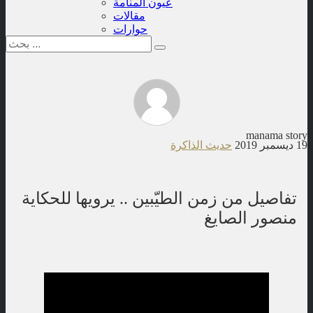
عيون المنامة
مقالات
حوارات
manama story
19 ديسمبر 2019
حديث الذاكرة
تفاصيل من زمن الطيّبين .. يرويها للحكاية
منصور الصايغ