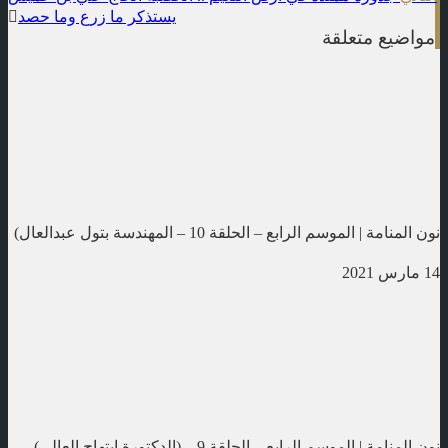
يستذكر ما زرع وما حصد
مواضيع متعلقة
نون المنامة | الموسم الرابع – الحلقة 10 – المهندسة بتول عبدالعال)
14 مارس 2021
نون المنامة | الموسم الرابع – الحلقة 9 – (الدكتورة إبتهاج العالي)