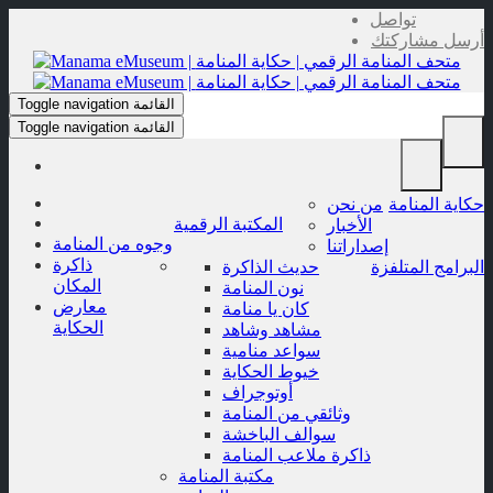
Skip
تواصل
to
أرسل مشاركتك
content
القائمة
Toggle navigation
القائمة
Toggle navigation
حكاية المنامة
من نحن
المكتبة الرقمية
الأخبار
وجوه من المنامة
إصداراتنا
ذاكرة
البرامج المتلفزة
حديث الذاكرة
المكان
نون المنامة
معارض
كان يا منامة
الحكاية
مشاهد وشاهد
سواعد منامية
خيوط الحكاية
أوتوجراف
وثائقي من المنامة
سوالف الباخشة
ذاكرة ملاعب المنامة
مكتبة المنامة