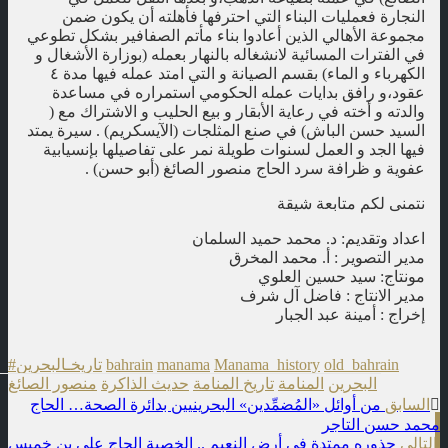
النجارة فعمليات البناء التي احترفها فأهلته أن يكون ضمن
مجموعة الأهالي الذين أعادوا بناء مأتم الصفافير بشكل تطوعي
في الفترات المسائية لانشغاله بالنهار بعمله (بوزارة الأشغال و
الكهرباء و الماء) بقسم الصيانة و التي امتد عمله فيها مدة ٤
عقود،و رافق بدايات عمله الحكومي استمراره في مساعدة
والدته و أخته في رعاية الأبقار و بيع الحليب و الاشتراك مع (
السيد حسن الباش) في صنع المثلجات (الآيسكريم) . سيرة يمتد
فيها الجد و العمل لسنوات طويلة نمر على تفاصيلها بإنسيابية
عفوية و ظرافة سرد الحاج منصور الصائغ (أبو حسن) .
نتمنى لكم متابعة شيقة
اعداد وتقديم: د. محمد حميد السلمان
مدير التصوير : أ. محمد المخرق
مونتاج: سيد حسين العلوي
مدير الانتاج : فاضل آل شرف
إخراج : أمينة عبد الجبار
old_bahrain
Manama_history
manama
bahrain
#تاريخـالبحرين
البحرين
المنامة
تاريخ المنامة
حديث الذاكرة
منصور الصائغ
t
السابق
من أوائل «المُضمِّدين» البحرينيين بدائرة الصحة… الحاج
محمد حسن التاجر
n
التالي
جذوره ممتدة في أرض النعيم .. الخصبة الحاج علي بن خميس