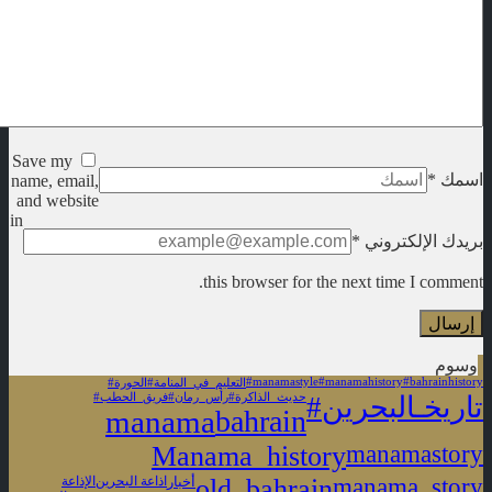
Save my
اسمك
*
name, email,
and website
in
بريدك الإلكتروني
*
this browser for the next time I comment.
وسوم
#manamastyle
#manamahistory
#bahrainhistory
#التعليم_في_المنامة
#الحورة
#تاريخـالبحرين
#حديث_الذاكرة
#رأس_رمان
#فريق_الحطب
manama
bahrain
Manama_history
manamastory
old_bahrain
manama_story
أخبار
اذاعة البحرين
الإذاعة