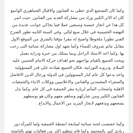
وكما كان التشجيع الذي حظى به الفنانون والاقبال الجماهيري الواسع
كان له الاثر الكبير وزاد من مشاركة العديد من الفنانين..حيث اثمر
كل هذا عن انجاز خمسة وسبعين عملا فنيا يحاكي جوانب عديدة من
النهضة الحسينية في خلال سبع ليالي..وفي السنة الثانيه تطور الصرح
الفني تطورا ملحوظا واصبح له مقرا مؤقتا بالشرق من الموقع الاول
مقابل ماتم شروف للنساء وكما شهد اول مشاركة نسائية التى رحب
بها..وكما اخذ الاستاذ الراحل وبما يمتلك من خبرة ودرايه يعمل
ويحث الجميع بالقيام بواجبهم نحو اهداف حركة الامام الحسين عليه
السلام ودروبه النورانية..فكان الجميع بقيادته على قدر المسؤوليه
واخذ يدعوا كل عام كبار المسؤولين في الدولة ورجال الدين الافاضل
والسفراء المعتمدين والفنانين والاعلاميين ووكلات الانباء والجمعيات
الاهلية واصحاب المأتم لزيارة مقر الجمعية في كل عام..وكما بذل
الفنانون الكثير ومن شاركهم وساهم معهم وكان هو بوسطهم
يشجعهم ويدفعهم لانجاز المزيد من الاعمال والابداع..
وكما خصصت لجنة نسائية لمتابعة انشطة الجمعية ولما للمرأة دور
ريادي كبير بالمجتمع..وكما قام بتنظيم اكثر من فعاليات تهتم بالناشئة