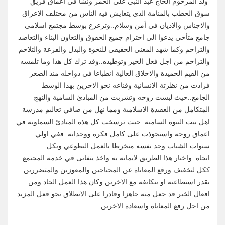
ولد المرحوم الحاج عبد النبي علي الحمر ونشأ في اعماق فريق
سوق الحطب بالمنامة الذي يتعايش فيه الناس من مختلف الاعراق
والاجناس والاديان في أمن وسلام..وترعرع بوسط مجتمع اسلامي
جامع متأخي يدعوا الى احترام جميع الحقوق والتعاون البناء والتعاضد
والتراحم وكما شهد المعني الحقيقي للنخوة والبذل والفزعة والتلاحم
والتراحم من اجل فعل الخير وتوطيده..وقد ترك كل هذا وما تلمسه
من القيم الحميدة والاخلاق العالية انطباعا في دواخله منذ الصغر
فزادت من نظرتة الانسانية وقناعه نحو الاخرين بهذا الوسط
الجامع..حيث لبست روحه وتشربت من المبادئ السامية والنهج
المتكامل من العقيدة الاسلامية ومما نهل من صافي تعاليم مدرسة
اهل بيت النبوة السامية..حيث ترسخت كل هذه المبادئ السماوية في
اعماق روحه واستحوذت على كامل فكره ووجدانه..ففي اولي
سنوات الشباب وجد نفسه منخرطا بالعمل التطوعي وبكل
اتجاه..واختار هذا الطريق لايمانه به واخذ يتفانى في خدمة المجتمع
ككل لتخفيف ورفع المعاناة عن المحتاجين والمعوزين والمتضررين
بقدر استطاعته او بتكاتفه مع الاخرين وكان هذا العمل الجاد ومن
افعال الخير قد جعل منه جاهزا وقادرا على الانطلاق نحو فعل المزيد
من اجل رفع المعاناة واسعادة الاخرين..