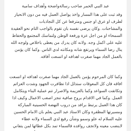
عبد النبي الحمر صاحب رسالةواضحة وأهداف سامية
وقد ثبت على هذا المسار واخذ يواصل العمل فيه من دون الانحياز
لطرف او عرق او جنس ومترفعا عن كل التجاذبات
والمشاحنات..وكان يرضى نفسه بان تقوم بالواجب التام نحو العقيدة
السمحاء او من اجل عزة ورفعة الوطن ولتماسك المجتمع والحفاظ
عليه على اكمل وجه..ولانه كان يدرك من يعطى باخلاص ولوجه الله
ينال رضا السماء ويرتفع شانه ومكانته لدي الناس..وكما كان يؤمن
بالعمل الجاد مهما صغرت اهدافه او اتسعت آفاقه.
وكما كان المرحوم يؤمن بالعمل الجاد مهما صغرت اهدافه او اتسعت
افاقه فان كل المعوقات ستذلل اذا تظافرت الجهود وشدت العزائم
وتكاتفت السواعد وكما بالعزيمة والاصرار تتم عملية البناء ويتكامل
العمل..وكما في الاقدام بروح صافية تنجز اصعب الاعمال وكيف اذا
كان هذا العمل يرتبط برافد من دروب النهضة الحسينية المباركة
ومسيرتها المظفرة وكان الاستاذ عبد النبي يعلم بان الامام الحسين
عليه السلام له علو وسمو وشأن رفيع لدي السماء ولانه عطاء
لاينضب معينه ولاتجف روافده فالسماء تمد بكل عطائها لمن يتفاني