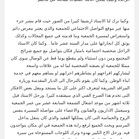
.وكما ترك لنا الاستاذ ارشيفا كبيرا من الصور حيث قام بنشر جزء
منها عبر موقع التواصل الاجتماعي للجمعية والذي يعتبر معرض دائم
واستعراض لمسيرة الجمعية وما قدمته في جميع المجالات وكذلك
يوثق كل انجازاتها على مدار الستة عشر عاما…وكما كان الاستاذ
الراحل شخصية اجتماعية بامتياز فكان يتواصل مع جميع شرائح
المجتمع ومن دون استثناء ولم ينقطع يوما قط عن الوصال سوى كان
ممثلا للجمعية او بصفته الشخصية لما له من علاقات واسعة
ليشاركهم افراحهم او يشاطرهم احزانهم او يساهم معهم في خدمة
ابناء الوطن..وكما كان يقوم بالترحال الى الديار المقدسة وزيارة
المراقد الشريفة ليتعرف اكثر على كل ما يستجد وينقل بعض الافكار
التى تخدم هذا الصرح الفني الذي سيفتقده كثيرا..ورحل الاستاذ قبل
ثلاثة اشهر من موعد اشعال الشمعة السابعة عشر من عمر الجمعية
وسيعمل الاداريون والفنانون والاعضاء على مواصلة المسيرة بنفس
الروح والحماسة التى كان يمتلكها الفقيد والذي كان يتنقل بداخل
المرسم ويحث الجميع لرفع راية هذه الجمعية في اي مكان يتواجدون
فيه..ورحل الاخ الكبير بهدوء وترك اللوحات المستوحاة من سيرة