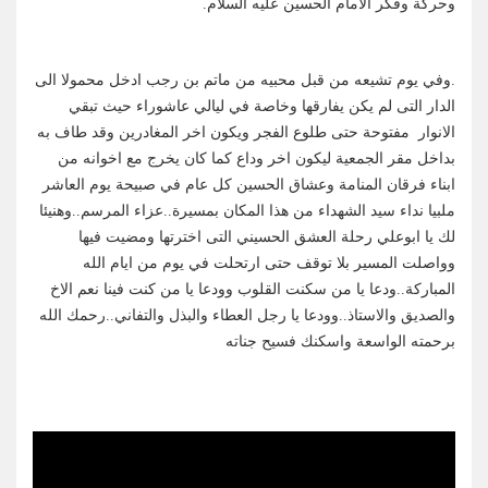
وحركة وفكر الامام الحسين عليه السلام.
.وفي يوم تشيعه من قبل محبيه من ماتم بن رجب ادخل محمولا الى
الدار التى لم يكن يفارقها وخاصة في ليالي عاشوراء حيث تبقي
الانوار مفتوحة حتى طلوع الفجر ويكون اخر المغادرين وقد طاف به
بداخل مقر الجمعية ليكون اخر وداع كما كان يخرج مع اخوانه من
ابناء فرقان المنامة وعشاق الحسين كل عام في صبيحة يوم العاشر
ملبيا نداء سيد الشهداء من هذا المكان بمسيرة..عزاء المرسم..وهنيئا
لك يا ابوعلي رحلة العشق الحسيني التى اخترتها ومضيت فيها
وواصلت المسير بلا توقف حتى ارتحلت في يوم من ايام الله
المباركة..ودعا يا من سكنت القلوب وودعا يا من كنت فينا نعم الاخ
والصديق والاستاذ..وودعا يا رجل العطاء والبذل والتفاني..رحمك الله
برحمته الواسعة واسكنك فسيح جناته