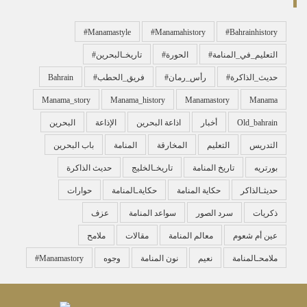
#manamastyle
#manamahistory
#bahrainhistory
#التعليم_في_المنامة
#الحورة
#تاريخـالبحرين
#حديث_الذاكرة
#رأس_رمان
#فريق_الحطب
Bahrain
Manama_story
Manama_history
Manamastory
Manama
Old_bahrain
أخبار
اذاعة البحرين
الإذاعة
البحرين
التدريس
التعليم
المخارقة
المنامة
باب البحرين
بورتريه
تاريخ المنامة
تاريخـالخليج
حديث الذاكرة
حديثـالذاكر
حكاية المنامة
حكايةـالمنامة
حوارات
ذكريات
سرد الصور
سواعد المنامة
عزف
عين أم شعوم
معالم المنامة
مقالات
ملامح
ملامحـالمنامة
نعيم
نون المنامة
وجوه
‏#manamastory