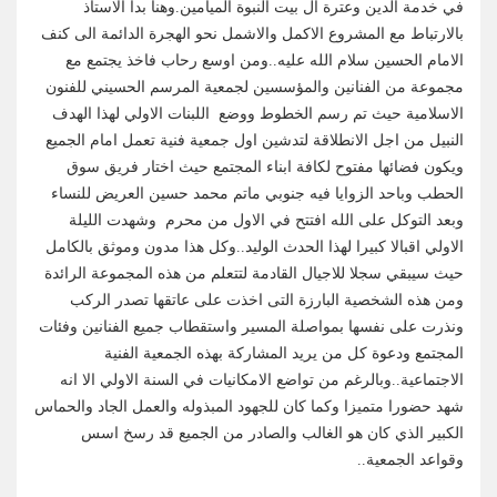
في خدمة الدين وعترة ال بيت النبوة الميامين.وهنا بدأ الاستاذ
بالارتباط مع المشروع الاكمل والاشمل نحو الهجرة الدائمة الى كنف
الامام الحسين سلام الله عليه..ومن اوسع رحاب فاخذ يجتمع مع
مجموعة من الفنانين والمؤسسين لجمعية المرسم الحسيني للفنون
الاسلامية حيث تم رسم الخطوط ووضع اللبنات الاولي لهذا الهدف
النبيل من اجل الانطلاقة لتدشين اول جمعية فنية تعمل امام الجميع
ويكون فضائها مفتوح لكافة ابناء المجتمع حيث اختار فريق سوق
الحطب وباحد الزوايا فيه جنوبي ماتم محمد حسين العريض للنساء
وبعد التوكل على الله افتتح في الاول من محرم وشهدت الليلة
الاولي اقبالا كبيرا لهذا الحدث الوليد..وكل هذا مدون وموثق بالكامل
حيث سيبقي سجلا للاجيال القادمة لتتعلم من هذه المجموعة الرائدة
ومن هذه الشخصية البارزة التى اخذت على عاتقها تصدر الركب
ونذرت على نفسها بمواصلة المسير واستقطاب جميع الفنانين وفئات
المجتمع ودعوة كل من يريد المشاركة بهذه الجمعية الفنية
الاجتماعية..وبالرغم من تواضع الامكانيات في السنة الاولي الا انه
شهد حضورا متميزا وكما كان للجهود المبذوله والعمل الجاد والحماس
الكبير الذي كان هو الغالب والصادر من الجميع قد رسخ اسس
وقواعد الجمعية..