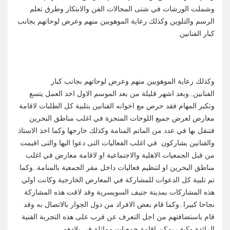
وشملت الورشات في شتى المجالات الفن والابتكار وطرق تعلم
الرسم والتلوين وكذلك رعاية الموهوبين منهم وعرض لوحاتهم بجانب
كبار الفنانين.
وكذلك رعاية الموهوبين منهم وعرض لوحاتهم بجانب كبار
الفنانين..وبعد اشهر قليلة من بعد الموسم الاول اخذ العمل يتسع
وتكبر المهام فقد حرص مع اخوانه الفنانين بتلبية كل الطلبات لاقامة
معارض لعرض جميع اللوحات المنجزة في اغلب مناطق البحرين
فتنقل بها في عدد من الماتم المنامة وكذلك خارجها وكما اخذ الاستاذ
والفنانين يشاركون في اغلب الفعاليات التى دعوا اليها والتى اقيمت
من قبل الجمعيات الاهلية والاجتماعية او لاقامة معارض في اغلب
مناطق البحرين او لتنظيم فعاليات داخل مقر الجمعية بالمنامة..وكما
تم تلبية كل الدعوات للمشاركة في المعارض الخارجية وكانت اولي
هذه المشاركات بمدينة جنيف السويسرية وقد لاقت هذه المشاركة
نجاحا كبيرا..وكما قام بعض الافراد من دول الجوار بالاتصال به وقد
قام باستضافتهم من اجل التعرف عن قرب على هذه التجربة الفنية
الرائدة وكيف يمكن اقامة جمعيات مماثلة في بلادهم.