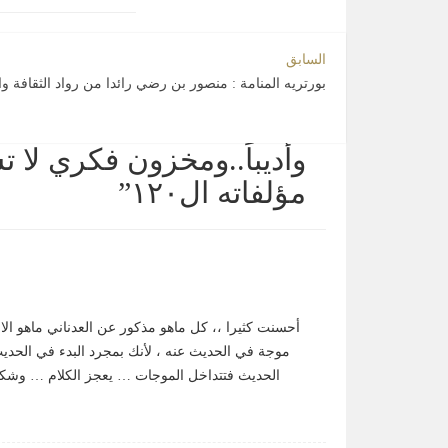
السابق
بورتريه المنامة : منصور بن رضي رائدا من رواد الثقافة 
وأديباً..ومخزون فكري لا ت
مؤلفاته ال١٢٠
”
أحسنت كثيرا ،، كل ماهو مذكور عن العدناني ماهو الا
موجة في الحديث عنه ، لأنك بمجرد البدء في الحد
الحديث فتتداخل الموجات … يعجز الكلام … وشكر