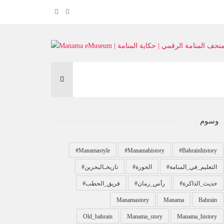
وسوم
#manamastyle
#manamahistory
#bahrainhistory
#التعليم_في_المنامة
#الحورة
#تاريخـالبحرين
#حديث_الذاكرة
#رأس_رمان
#فريق_الحطب
Manamastory
Manama
Bahrain
Old_bahrain
Manama_story
Manama_history