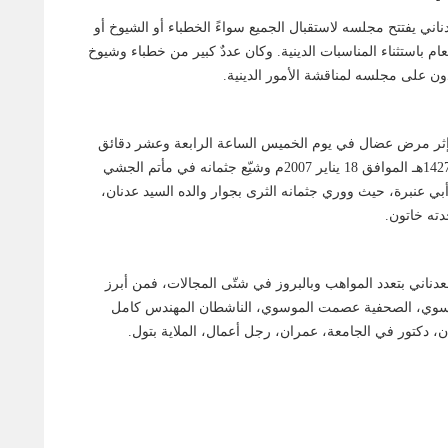
ناني يفتتح مجلسه لاستقبال الجميع سواءً الخطباء أو الشيوخ أو
ام باستثناء المناسبات الدينية. وكان عددٌ كبير من خطباء وشيوخ
ون على مجلسه لمناقشة الأمور الدينية.
إثر مرض عضال في يوم الخميس الساعة الرابعة وعشر دقائق
عصراً يوم 29 ذو الحجة 1427هـ الموافق 18 يناير 2007م وشيّع جثمانه في مأتم الجشي
 أبي عنبرة، حيث ووري جثمانه الثرى بجوار والده السيد عدنان،
دته خاتون.
دناني بتعدد المواهب وبالبروز في شتّى المجالات، فمن أبرز
لموسوي، الصحفية عصمت الموسوي، الناشطان المهندس كامل
 دكتور في الجامعة، عمران، رجل أعمال، الملاية بتول.