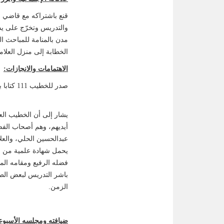
قنع باشتراكه مع قاضي ا
والتدريس وتخرّج على يد
مدن بالمنامة للمباحث الد
الخطابة إلى منزل العلام
الاهتمامات والانجازات:
يشار إلى أن الخطيب ال
أيديهم، وهم أصحاب الفضي
عبدالحسين الحلي، والعل
يحمل شهادة علمية من ال
فضله الرفيع ومقامه المن
باشر التدريس لبعض الط
الزمن.
ضيافته ومجلسه الأسبوع