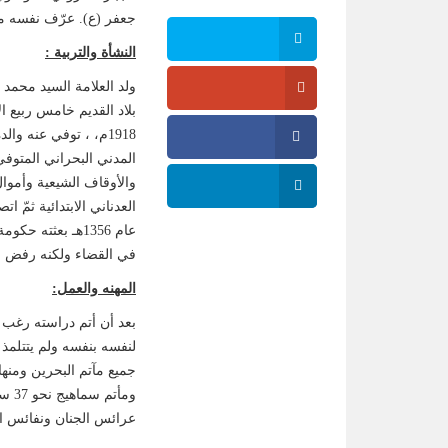
جعفر (ع). عرّف نفسه مؤ
النشأة والتربية :
ولد العلامة السيد محمد 
1918م، ، توفي عنه 
والأوقاف الشيعية وأمو
العدناني الابتدائية ثمّ
عام 1356هـ بعثت
في القضاء ولكنه رفض ا
المهنه والعمل:
لنفسه بنفسه ولم يتتلمذ
ومأ
عرائس الجنان ونفائس الجنان