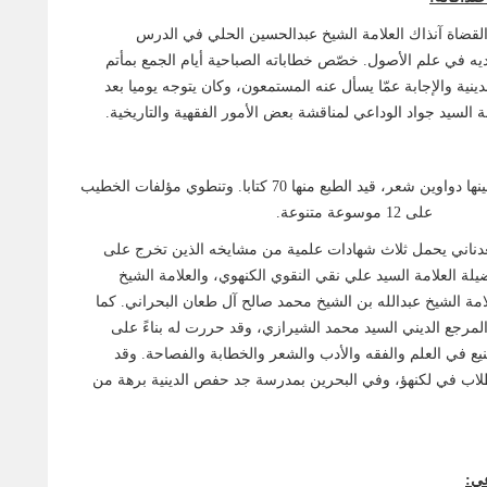
لقضاة آنذاك العلامة الشيخ عبدالحسين الحلي في الدرس
يه في علم الأصول. خصّص خطاباته الصباحية أيام الجمع بمأتم
ينية والإجابة عمّا يسأل عنه المستمعون، وكان يتوجه يوميا بعد
ة السيد جواد الوداعي لمناقشة بعض الأمور الفقهية والتاريخية.
صدر للخطيب 111 كتابا بينها دواوين شعر، قيد الطبع منها 70 كتابا. وتنطوي مؤلفات الخطيب
على 12 موسوعة
متنوعة.
عدناني يحمل ثلاث شهادات علمية من مشايخه الذين تخرج على
لة العلامة السيد علي نقي النقوي الكنهوي، والعلامة الشيخ
امة الشيخ عبدالله بن الشيخ محمد صالح آل طعان البحراني. كما
مرجع الديني السيد محمد الشيرازي، وقد حررت له بناءً على
يع في العلم والفقه والأدب والشعر والخطابة والفصاحة. وقد
لاب في لكنهؤ، وفي البحرين بمدرسة جد حفص الدينية برهة من
ي: