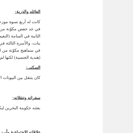
العائله والذرية:
كانت له أربع نسوة موزع
في جد حفص مكوّنة من 3
(هندية الجنسية) لكنها ل
السكنى:
كان يتنقل بين البيوتات ا
سفراته وتنقلاته:
بعثته حكومة البحرين ليك
علاقاته الإجتماعية وأبرز