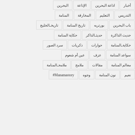
أخبار
اذاعة البحرين
الإذاعة
البحرين
التدريس
التعليم
المخارقة
المنامة
باب البحرين
بورتريه
تاريخ المنامة
تاريخـالخليج
حديث الذاكرة
حديثـالذاكر
حكاية المنامة
حكايةـالمنامة
حوارات
ذكريات
سرد الصور
سواعد المنامة
عزف
عين أم شعوم
معالم المنامة
مقالات
ملامح
ملامحـالمنامة
نعيم
نون المنامة
وجوه
‏#manamastory