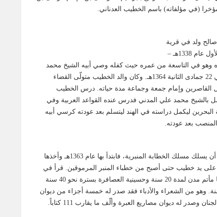
خرا (في مؤلفاته) باسم الخطيب العدناني.
صالح ولد في قرية
بلاد القديم خامس ربيع الأول عام 1338هـ –
والده وهو في التاسعة من عمره حيث كفله وصي أبيه الشيخ محمد
المدني البحراني المتوفي 22 جمادى الثانية 1364هـ. وكان والد الخطيب متولّى القضاء
ال القاصرين وإمام جمعة وجماعة مدة حياته. درس الخطيب
 اتصل بالشيخ محمد علي المدني فدرس عنده القواعد العربية وفي
ه حكومة البحرين ليكمل دراسته في الهند ليتسلم بعد عودته كرسي أبيه
لمنصب بعد عودته.
بعد أن أتم دراسته رغب أن يسلك مسلك الخطابة المنبرية، فابتدأ بها عام 1363هـ وأخذها
 على يد خطيب حتى أصبح من خطباء المنبر المرموقين. قرأ في
جميع مآتم البحرين ومنها مأتم مدن لمدة 20 سنة وحسينية العصافرة بسترة نحو 40 سنة
تم سماهيج نحو 37 سنة. وهو من الشعراء والأدباء فقد صدر له خمسة أجزاء من ديوان
 وصدر له ديوان مصاريع العبرة وألّف ما يقارب 111 كتاباً.