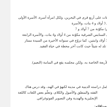
ات على أربع قرى في البحرين، ولكل امرأة أسرة، الأسرة الأولى
أولاد و 4 بنات، والأسرة
الثانية في المنامة (النعيم) مكوّنة من 7 أولاد و 7
بنات، والأسرة الثالثة في السنابس الشرقية مكوّنة من 4 أولاد و4 بنات، والأسرة الرابعة
في سماهيج مكوّنة من 3 أولاد وابنتين، كما تزوّج في سنواته الأخيرة من السيدة ممتاز
م تلد له شيئاً حيث كانت آخر محطة في حياة الفقيد.
لأربعة الخاصة به، ولكن مجلسه يقع في المنامة (النعيم).
مل دراسته الدينية في مدينة لكنهؤ في الهند، وقد درس هناك
الفقه والمنطق والأصول والكلام،
وتعلّم بعض اللغات كاللغة
الإنجليزية والهندية وفن التصوير الفوتوغرافي.
 صداقاته: