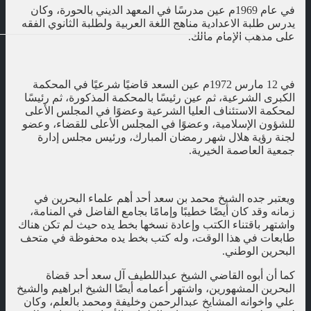
في عام 1969م عين مدرسًا في المعهد الديني بالحورة، وكان
يدرس طلبة الاعدادية مناهج اللغة العربية ولطلبة الثانوي الفقه
على مذهب الإمام مالك.
في 12 مارس 1972م عين السعد قاضيًا شرعيًا في المحكمة
الكبرى الشرعية، ثم عين رئيسًا بالمحكمة المذكورة، ثم رئيسًا
لمحكمة الاستئناف العليا الشرعية وعضوًا في المجلس الأعلى
للشؤون الإسلامية، وعضوًا في المجلس الأعلى للقضاء، وعضو
لجنة رؤية هلال شهر رمضان المبارك، ورئيس مجلس إدارة
جمعية العاصمة الخيرية.
ويعتبر جده الشيخ محمد بن سعد أحد أهم علماء البحرين في
زمانه وقد كان أيضًا خطيبًا وإمامًا بجامع الفاضل في المنامة،
واشتهر باقتناء الكتب وإعادة نسخها بخط يده حيث لم تكن هناك
طابعات في هذا الوقت، وله كتب بخط يده محفوظة في متحف
البحرين الوطني.
كما أن أبوه القاضي الشيخ عبداللطيف آل سعد أحد قضاة
البحرين المشهورين، واشتهر أعمامه أيضًا الشيخ ابراهيم والشيخ
علي واخوانه المشايخ عبدالرحمن وخليفة ومحمد بالعلم، وكان