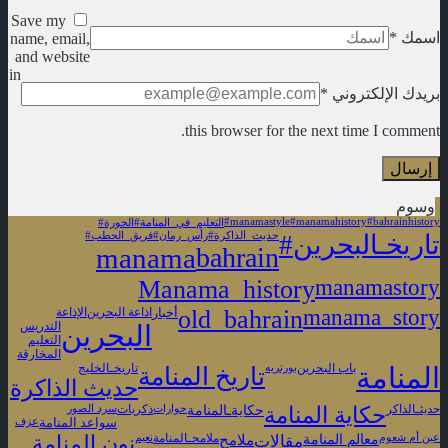
Save my
اسمك
*
name, email,
and website
in
بريدك الإلكتروني
*
this browser for the next time I comment.
وسوم
#manamastyle
#manamahistory
#bahrainhistory
#التعليم_في_المنامة
#الحورة
#تاريخـالبحرين
#حديث_الذاكرة
#رأس_رمان
#فريق_الحطب
manama
bahrain
Manama_history
manamastory
old_bahrain
manama_story
أخبار
اذاعة البحرين
الإذاعة
البحرين
التدريس
التعليم
المخارقة
المنامة
باب البحرين
بورتريه
تاريخ المنامة
تاريخـالخليج
حديث الذاكرة
حكايةـالمنامة
حديثـالذاكر
حكاية المنامة
حوارات
ذكريات
سرد الصور
سواعد المنامة
عزف
معالم المنامة
عين أم شعوم
مقالات
ملامح
ملامحـالمنامة
نعيم
نون المنامة