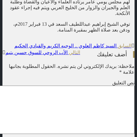
لهم مجلس يومي عامر يرتاده العلماء والأعيان والقضاة وطلبة
العلم والجيران والزوار من الخليج العربي ويتم فيه إجراء عقود
الأنكحة.
توفي الشيخ إبراهيم عبداللطيف السعد في 13 فبراير 2017م،
ودفن بعد صلاة الظهر بمقبرة المنامة.
t
السابق
السيد كاظم العلوي .. الوجيه الكريم والقيادي الحكيم
التالي
الأب الروحي للسوق حسين يتيم
n
أضف تعليقك
ملاحظة: بريدك الإلكتروني لن يتم نشره.
الحقول المطلوبة بجانبها
علامة
*
نص التعليق