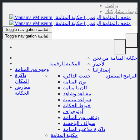
Skip
تواصل
to
أرسل مشاركتك
content
القائمة
Toggle navigation
القائمة
Toggle navigation
حكاية المنامة
من نحن
المكتبة الرقمية
الأخبار
وجوه من المنامة
إصداراتنا
ذاكرة
البرامج المتلفزة
حديث الذاكرة
المكان
نون المنامة
معارض
كان يا منامة
الحكاية
مشاهد وشاهد
سواعد منامية
خيوط الحكاية
أوتوجراف
وثائقي من المنامة
سوالف الباخشة
ذاكرة ملاعب المنامة
مكتبة المنامة