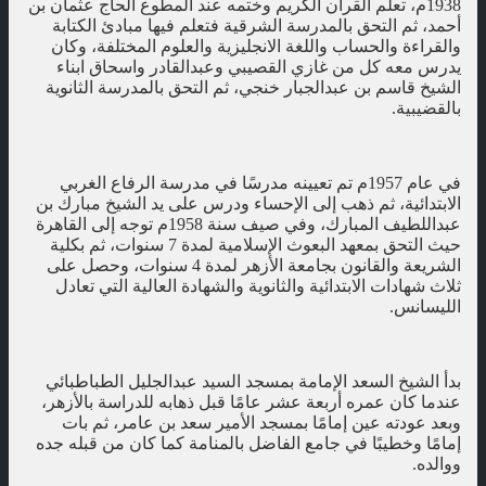
1938م، تعلم القرآن الكريم وختمه عند المطوع الحاج عثمان بن
أحمد، ثم التحق بالمدرسة الشرقية فتعلم فيها مبادئ الكتابة
والقراءة والحساب واللغة الانجليزية والعلوم المختلفة، وكان
يدرس معه كل من غازي القصيبي وعبدالقادر واسحاق ابناء
الشيخ قاسم بن عبدالجبار خنجي، ثم التحق بالمدرسة الثانوية
بالقضيبية.
في عام 1957م تم تعيينه مدرسًا في مدرسة الرفاع الغربي
الابتدائية، ثم ذهب إلى الإحساء ودرس على يد الشيخ مبارك بن
عبداللطيف المبارك، وفي صيف سنة 1958م توجه إلى القاهرة
حيث التحق بمعهد البعوث الإسلامية لمدة 7 سنوات، ثم بكلية
الشريعة والقانون بجامعة الأزهر لمدة 4 سنوات، وحصل على
ثلاث شهادات الابتدائية والثانوية والشهادة العالية التي تعادل
الليسانس.
بدأ الشيخ السعد الإمامة بمسجد السيد عبدالجليل الطباطبائي
عندما كان عمره أربعة عشر عامًا قبل ذهابه للدراسة بالأزهر،
وبعد عودته عين إمامًا بمسجد الأمير سعد بن عامر، ثم بات
إمامًا وخطيبًا في جامع الفاضل بالمنامة كما كان من قبله جده
ووالده.