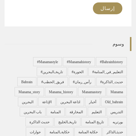
وسوم
#manamastyle
#manamahistory
#bahrainhistory
#التعليم_في_المنامة
#الحورة
#تاريخـالبحرين
#حديث_الذاكرة
#رأس_رمان
#فريق_الحطب
Bahrain
Manama_story
Manama_history
Manamastory
Manama
Old_bahrain
أخبار
اذاعة البحرين
الإذاعة
البحرين
التدريس
التعليم
المخارقة
المنامة
باب البحرين
بورتريه
تاريخ المنامة
تاريخـالخليج
حديث الذاكرة
حديثـالذاكر
حكاية المنامة
حكايةـالمنامة
حوارات