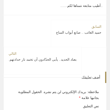
..أطيب متابعة نتمناها لكم……
السابق
حميد الغائب .. صانع أبواب الساج
التالي
بعناد الحديد.. يأبى الحدّادون أن تخمد نار حدادتهم.
أضف تعليقك
ملاحظة: بريدك الإلكتروني لن يتم نشره.
الحقول المطلوبة
بجانبها علامة
*
نص التعليق