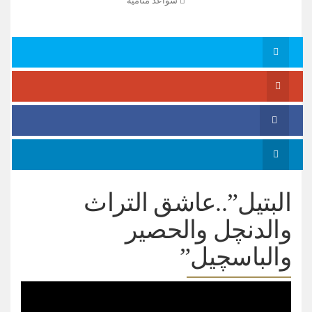
سواعد منامية
البتيل”..عاشق التراث
والدنچل والحصير
والباسچيل”