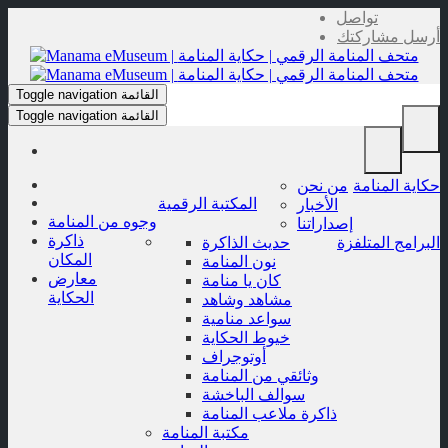
Skip
تواصل
to
أرسل مشاركتك
content
القائمة
Toggle navigation
القائمة
Toggle navigation
حكاية المنامة
من نحن
المكتبة الرقمية
الأخبار
وجوه من المنامة
إصداراتنا
ذاكرة
البرامج المتلفزة
حديث الذاكرة
المكان
نون المنامة
معارض
كان يا منامة
الحكاية
مشاهد وشاهد
سواعد منامية
خيوط الحكاية
أوتوجراف
وثائقي من المنامة
سوالف الباخشة
ذاكرة ملاعب المنامة
مكتبة المنامة