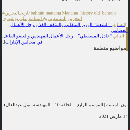
old_bahrain
Manama_history
manama
bahrain
#تاريخـالبحرين
البحرين
المنامة
تاريخ المنامة
علي بوشهري
t
السابق
“الشعلة” الوزير المتفاني والمثقف الفذ و رجل الأعمال
العصامي
n
التالي
“عادل المسقطي” .. رجل الأعمال المهندس والعضو الفاعل
في مجالس الإدارات
مواضيع متعلقة
نون المنامة | الموسم الرابع – الحلقة 10 – المهندسة بتول عبدالعال)
14 مارس 2021