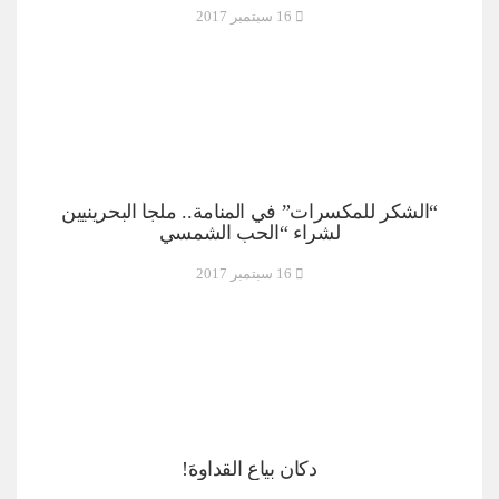
16 سبتمبر 2017
“الشكر للمكسرات” في المنامة.. ملجأ البحرينيين
لشراء “الحب الشمسي
16 سبتمبر 2017
دكان بياع القداوهَ!