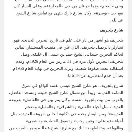
وحي «العجم» وهما جزءان من حي «المخارقة». وعلى اليسار كان
يقع حي «بوصرة». وكان شارع بارك ينتهي مع تقاطع شارع الشيخ
عبدالله.
شارع بلجريف
بلجريف هو أشهر من نار على علم في تاريخ البحرين الحديث. فهو
تشارلز دالريمبل بلجريف، الذي عيّن في منصب المستشار المالي
لحاكم البحرين حينذاك، الشيخ حمد بن عيسى آل خليفة. وصل
بلجريف البحرين لأول مرة في 31 مارس من العام 1926م، وقدم
استقالته تحت ضغوط شعبية، وترك البحرين في نهاية العام 1956م.
بعد أن خدم لمدة تزيد عن30 عاما.
شارع بلجريف، هو شارع الشيخ عيسى نفسه الواقع في شرق
المنامة القديمة. ويبدأ من شمال شارع الشيخ خليفة ومسجد الفاضل،
بالقرب من بيت بلجريف نفسه. وكان يمر بين حي «الفاضل» بفروعه
العديدة، مثل أحياء «العلي» و«الشرقي» و«المقبل» و«عجم
القديمة»؛ ومن اليسار يحده حي «كانو» الحالي بفروعه العديدة، مثل
أحياء «عبد علي» و«بن رجب» و«سوق الحطب» و«بشمي»
و«الهولة». ويتقاطع بعد ذلك مع شارع الشيخ عبدالله ويمر بالقرب من