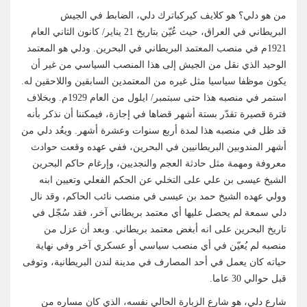
من هو دلي؟ هو كلايف كيركباترك دلي، الضابط في الجيش
البريطاني في العراق، حيث عُيّن بتاريخ 21 يناير/ كانون الثاني العام
1921م في منصب المعتمد البريطاني في البحرين. ودلي هو المعتمد
الوحيد الذي نقل من الجيش إلى هذا المنصب السياسي من غير أن
يكون موظفا سياسيا مثل غيره من المعتمدين السابقين واللاحقين له.
استمر في منصبه هذا حتى سبتمبر/ ايلول من العام 1929م. وبخلاف
فترة قصيرة تقدّر بستة أشهر قضاها في إجازة، فيمكننا أن نذكر بأنه
قد ظل في منصبه هذا لمدة أربع سنوات وعشرة أشهر. ويعُد دلي من
أشهر المندوبين البريطانيين في البحرين، ففي عهده وقعت حوادث
معروفة ومهمة مثل حادثة العجم والنجديين، وإرغام حاكم البحرين
الشيخ عيسى بن علي على التخلي عن الحكم الفعلي وتعيين ابنه
وولي عهده الشيخ حمد بن عيسى في منصب نائب الحاكم، وقد نال
دلي سمعة لم يحصل عليها أي معتمد بريطاني آخر، فقد سُجّل في
تاريخ البحرين على انه أبغض معتمد بريطاني. وبعد أن عزل من
منصبه لم يُعيّن في أي منصب سياسي أو عسكري آخر وفي نهاية
حياته كان يعمل في أحد المصارف في مدينة لندن البريطانية، وتوفى
قبل حوالي 30 عاما.
شارع دلي، هو شارع الزبارة الحالي نفسه، الذي كان مساره من