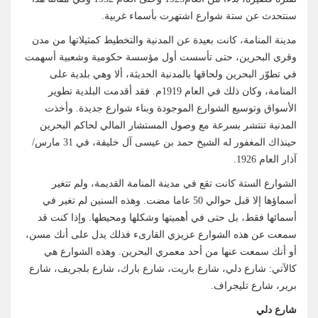
سنتحدث عن ستة شوارع اشتهرت بأسماء غربية.
مدينة المنامة، كانت بعيدة عن المدنية والتخطيط كمثيلاتها من مدن
وقرى البحرين، حتى تأسست أول مؤسسة حكومية وشعبية أسهمت
في تطوّر البحرين ولحاقها بالمدنية الحديثة، ألا وهي بلدية على
المنامة، وكان ذلك في العام 1919م. فقد أقدمت البلدية تطوير
الأسواق وتوسيع الشوارع الموجودة وبناء شوارع جديدة. وأخذت
المدنية تنتشر بسرعة مع وصول المستشار المالي لحاكم البحرين
حينذاك المغفور له الشيخ حمد بن عيسى آل خليفة، في 31 مارس/
آذار العام 1926.
الشوارع الستة كانت تقع في مدينة المنامة القديمة، ولم تتغير
أسماؤها إلا قبل حوالي 50 عاما مضت. وهذه السنين لم تغير في
أسمائها فقط، بل حتى في أهميتها وشكلها ومحيطها. وإذا كنت قد
سمعت عن هذه الشوارع عزيزي القارىء فذلك يدل على أنك مسن،
أو أنك سمعت عنها من أحد معمري البحرين. وهذه الشوارع هي
كالآتي: شارع دلي، شارع باريت، شارع بارك، شارع بلجريف، شارع
برير، شارع تليجراف.
شارع دلي