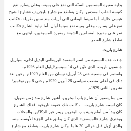
بداية مقبرة المسلمين السنّة التي تقع على يمينه، وعلى يساره تقع
كنيسة القلب المقدس. وكان يتقاطع مع شارع بليجريف «شارع الشيخ
عيسى حاليا». أما سينما الوطني التي أزيلت منذ سنين طويلة، فكانت
تقع على يساره، وعلى يمينه تقع سينما أوال. أما نهاية الشارع فكانت
تمر على مقبرة المسلمين الشيعة ومقبرة المسيحيين، لينتهي مع
تقاطع شارع القصر.
شارع باريت
جاءت هذه التسمية من اسم المعتمد البريطاني البديل لدلي، سياريل
جانسون باريت، الذي عيّن في 14 سبتمبر/ايلول العام 1926م،
واستمر في منصبه حتى 28 أبريل/ نيسان من العام 1929م. وعين بعد
ذلك في أعلى منصب سياسي 28 أبريل 1929م وحتى 8 من نوفمبر/
تشرين الثاني 1929م.
من منا يتصور أن شارع باب البحرين، أشهر شارع منذ زمن طويل،
كان اسمه شارع باريت…، كانت تلك حقيقة تاريخية. فذلك الشارع
كان يبدأ من أمام بناية باب البحرين ويمر عبر الدكاكين والمحلات
ويخترق شارع «المسقف» الذي كان يطلق على الجزء الأوسط منه،
والذي أزيل قبل حوالي 20 عاما. وكان شارع باريت يتقاطع مع شارع