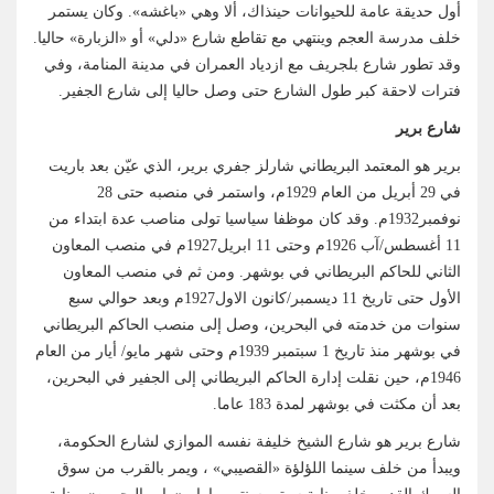
أول حديقة عامة للحيوانات حينذاك، ألا وهي «باغشه». وكان يستمر
خلف مدرسة العجم وينتهي مع تقاطع شارع «دلي» أو «الزبارة» حاليا.
وقد تطور شارع بلجريف مع ازدياد العمران في مدينة المنامة، وفي
فترات لاحقة كبر طول الشارع حتى وصل حاليا إلى شارع الجفير.
شارع برير
برير هو المعتمد البريطاني شارلز جفري برير، الذي عيّن بعد باريت
في 29 أبريل من العام 1929م، واستمر في منصبه حتى 28
نوفمبر1932م. وقد كان موظفا سياسيا تولى مناصب عدة ابتداء من
11 أغسطس/آب 1926م وحتى 11 ابريل1927م في منصب المعاون
الثاني للحاكم البريطاني في بوشهر. ومن ثم في منصب المعاون
الأول حتى تاريخ 11 ديسمبر/كانون الاول1927م وبعد حوالي سبع
سنوات من خدمته في البحرين، وصل إلى منصب الحاكم البريطاني
في بوشهر منذ تاريخ 1 سبتمبر 1939م وحتى شهر مايو/ أيار من العام
1946م، حين نقلت إدارة الحاكم البريطاني إلى الجفير في البحرين،
بعد أن مكثت في بوشهر لمدة 183 عاما.
شارع برير هو شارع الشيخ خليفة نفسه الموازي لشارع الحكومة،
ويبدأ من خلف سينما اللؤلؤة «القصيبي» ، ويمر بالقرب من سوق