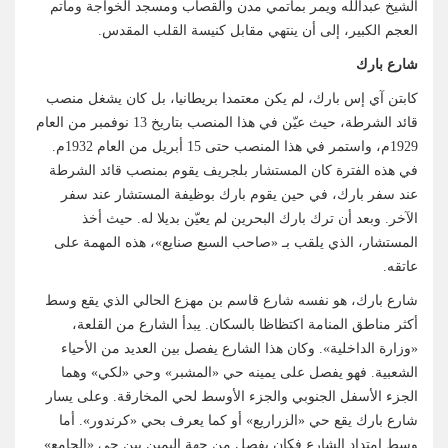
الشيخ عبدالله ويمر بمأتمي مدن والقصاب ومسجد الخواجة ومأتم
العجم الكبير، إلى أن ينتهي مقابل كنيسة القلب المقدس.
شارع بارك
كابتن آي إس بارك، لم يكن معتمدا بريطانيا، بل كان يشغل منصب
قائد الشرطة، حيث عيّن في هذا المنصب بتاريخ 13 نوفمبر من العام
1929م، واستمر في هذا المنصب حتى 15 أبريل من العام 1932م.
في هذه الفترة كان المستشار بلجريف يقوم بمنصب قائد الشرطة
عند سفر بارك، في حين يقوم بارك بوظيفة المستشار عند سفر
الآخر. وبعد أن ترك بارك البحرين لم يعيّن بديلا له. حيث أخذ
المستشار، الذي يلقب بـ «صاحب السبع صنايع»، هذه المهمة على
عاتقه.
شارع بارك، هو نفسه شارع قاسم بن مهزع الحالي الذي يقع وسط
أكثر مناطق المنامة اكتظاظا بالسكان. يبدأ الشارع من القلعة،
«وزارة الداخلية». وكان هذا الشارع يفصل بين العديد من الأحياء
الشعبية. فهو يفصل على يمينه حي «المشبر» وحي «لكي» وهما
الجزء الأسفل الجنوبي والجزء الأوسط لحي المخارقة. وعلى يسار
شارع بارك يقع حي «الزراريع» أو كما يعرف بحي «كرندور». أما
وسط امتداد الشارع فكان يفصل من جهة اليمين بين حي «الجامع»