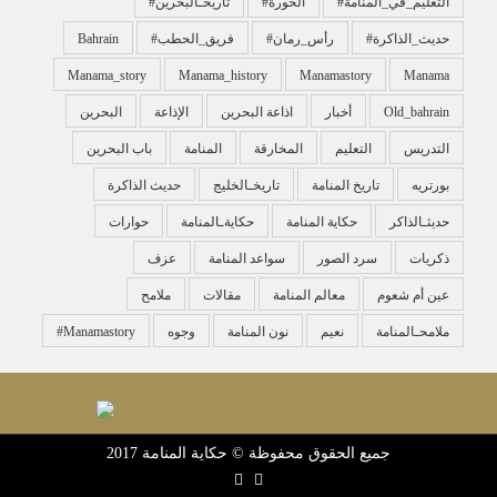
#التعليم_في_المنامة
#الحورة
#تاريخـالبحرين
#حديث_الذاكرة
#رأس_رمان
#فريق_الحطب
Bahrain
Manama_story
Manama_history
Manamastory
Manama
Old_bahrain
أخبار
اذاعة البحرين
الإذاعة
البحرين
التدريس
التعليم
المخارقة
المنامة
باب البحرين
بورتريه
تاريخ المنامة
تاريخـالخليج
حديث الذاكرة
حديثـالذاكر
حكاية المنامة
حكايةـالمنامة
حوارات
ذكريات
سرد الصور
سواعد المنامة
عزف
عين أم شعوم
معالم المنامة
مقالات
ملامح
ملامحـالمنامة
نعيم
نون المنامة
وجوه
‏#manamastory
جميع الحقوق محفوظة © حكاية المنامة 2017