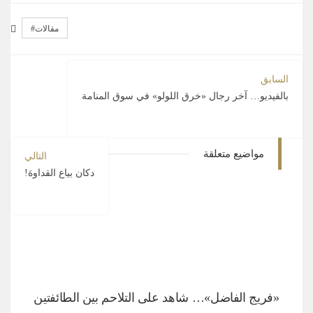
مقالات
السابق
بالفيديو… آخر رجال «خرق اللولو» في سوق المنامة
مواضيع متعلقة
التالي
دكان بياع القداوهَ!
«فريج الفاضل»… شاهد على التلاحم بين الطائفتين