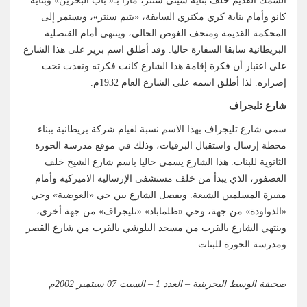
السمك القديم خلف بناية سيتي سنتر، مارا بـ« باب البحرين» وبناية
كانو وأمام بناية كري مكنزي السابقة، «يتيم سنتر»، ويستمر إلى
المحكمة القديمة ومتحف الغوص الحالي، وينتهي أمام القنصلية
البريطانية سابقا السفارة حاليا. وقد أطلق اسم برير على هذا الشارع
على اعتبار أن فكرة إقامة هذا الشارع كانت فكرته ونفذت تحت
إصراره. لذا أطلق اسمه على الشارع العام 1932م.
شارع تليجراف
سمي شارع تليجراف بهذا الاسم نسبة لقيام شركة بريطانية ببناء
محطة إرسال واستقبال البرقيات، وذلك في موقع مدرسة الحورة
الثانوية للبنات. هذا الشارع يسمى حاليا باسم شارع الشيخ خلف
العصفور، الذي يبدأ من خلف مستشفى الإرسالية الاميركية وأمام
مقبرة المسلمين الشيعة. ويفصل الشارع بين حي «العوضية» وحي
«الذواودة» من جهة، وحي «ظلماباد» «تليجراف» من جهة أخرى،
وينتهي الشارع بالقرب من مسجد البلوشي بالقرب من شارع القصر
ومدرسة الحورة للبنات
صحيفة الوسط البحرينية – العدد 1 – السبت 07 سبتمبر 2002م