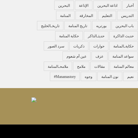
أخبار
اذاعة البحرين
الإذاعة
البحرين
التدريس
التعليم
المخارقة
المنامة
باب البحرين
بورتريه
تاريخ المنامة
تاريخـالخليج
حديث الذاكرة
حديثـالذاكر
حكاية المنامة
حكايةـالمنامة
حوارات
ذكريات
سرد الصور
سواعد المنامة
عزف
عين أم شعوم
معالم المنامة
مقالات
ملامح
ملامحـالمنامة
نعيم
نون المنامة
وجوه
‏#manamastory