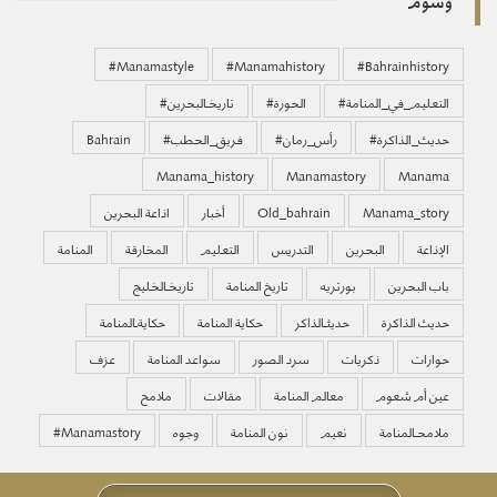
#manamastyle
#manamahistory
#bahrainhistory
#التعليم_في_المنامة
#الحورة
#تاريخـالبحرين
#حديث_الذاكرة
#رأس_رمان
#فريق_الحطب
Bahrain
Manama_history
Manamastory
Manama
Manama_story
Old_bahrain
أخبار
اذاعة البحرين
الإذاعة
البحرين
التدريس
التعليم
المخارقة
المنامة
باب البحرين
بورتريه
تاريخ المنامة
تاريخـالخليج
حديث الذاكرة
حديثـالذاكر
حكاية المنامة
حكايةـالمنامة
حوارات
ذكريات
سرد الصور
سواعد المنامة
عزف
عين أم شعوم
معالم المنامة
مقالات
ملامح
ملامحـالمنامة
نعيم
نون المنامة
وجوه
‏#manamastory