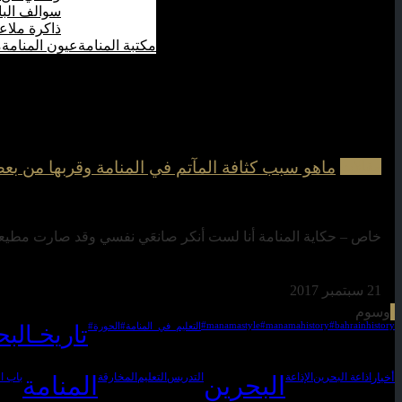
سوالف الب
ذاكرة ملاع
مكتبة المنامة
عيون المنامة
م
ماهو سبب كثافة المآتم في المنامة وقربها من ب
مقالات
خاص – حكاية المنامة أنا لست أنكر صانعَي نفسي وقد صارت مطيعة 
21 سبتمبر 2017
وسوم
#manamastyle
#manamahistory
#bahrainhistory
#التعليم_في_المنامة
#الحورة
#تاريخـالب
أخبار
اذاعة البحرين
الإذاعة
البحرين
التدريس
التعليم
المخارقة
المنامة
باب ا