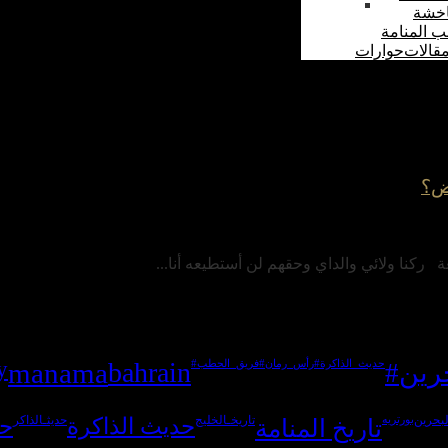
اخشة
ب المنامة
قالات
حوارات
عض؟
ركنا ولائي والداي وحقهم لن أستطيعه أنا...
y
manama
bahrain
حرين
#حديث_الذاكرة
#رأس_رمان
#فريق_الحطب
لبحرين
بورتريه
تاريخ المنامة
تاريخـالخليج
حديث الذاكرة
حديثـالذاكر
حك