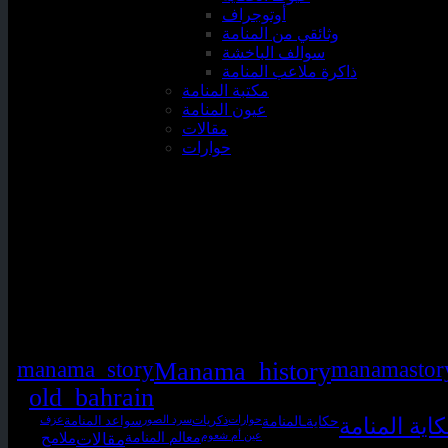
أوتوجراف
وثائقي من المنامة
سوالف الباخشة
ذاكرة ملاعب المنامة
مكتبة المنامة
عيون المنامة
مقالات
حوارات
manama_story
Manama_history
manamastor
old_bahrain
حكايةـالمنامة
اية المنامة
حوارات
ذكريات
سرد الصور
سواعد المنامة
عزف
معالم المنامة
عين أم شعوم
مقالات
ملامح