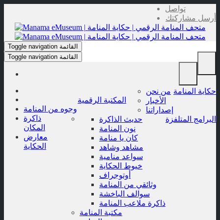
Skip
تواصل
to
أرسل مشاركتك
content
القائمة
Toggle navigation
القائمة
Toggle navigation
حكاية المنامة
من نحن
المكتبة الرقمية
الأخبار
وجوه من المنامة
إصداراتنا
ذاكرة
البرامج المتلفزة
حديث الذاكرة
المكان
نون المنامة
معارض
كان يا منامة
الحكاية
مشاهد وشاهد
سواعد منامية
خيوط الحكاية
أوتوجراف
وثائقي من المنامة
سوالف الباخشة
ذاكرة ملاعب المنامة
مكتبة المنامة