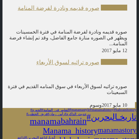
صوره قديمه ونادرة لفرضة المنامة
عيون المنامة
صوره قديمه ونادرة لفرضة المنامة في فترة الخمسينات
ويظهر في الصوره منارة جامع الفاضل، وقد تم إنشاء فرضة
المنامة...
12 مايو 2017
صوره تراثيه لسوق الأربعاء
عيون المنامة
صوره تراثيه لسوق الأربعاء في سوق المنامه القديم في فترة
السبعينات
10 مايو 2017
وسوم
#manamastyle
#manamahistory
#bahrainhistory
#التعليم_في_المنامة
#الحورة
#تاريخـالبحرين
#حديث_الذاكرة
#رأس_رمان
#فريق_الحطب
manama
bahrain
Manama_history
manamastory
أخبار
اذاعة البحرين
الإذاعة