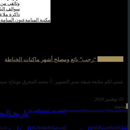
وثائقي من 
سوالف الب
ذاكرة ملاع
مكتبة المنامة
عيون المنامة
م
“رجب” بائع ومصلح أشهر ماكنات الخياطة
سواعد منامية
نتمنى لكم متابعة شيقة مدير التصوير : أ. محمد المخرق مونتاج: سيد 
10 نوفمبر 2018
وسوم
#manamastyle
#manamahistory
#bahrainhistory
#التعليم_في_المنامة
#الحورة
#تاريخـالب
أخبار
اذاعة البحرين
الإذاعة
التدريس
التعليم
المخارقة
باب ا