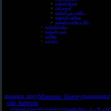
خيوط الحكاية
أوتوجراف
وثائقي من المنامة
سوالف الباخشة
ذاكرة ملاعب المنامة
مكتبة المنامة
عيون المنامة
مقالات
حوارات
manama_story
Manama_history
manamastor
old_bahrain
حكايةـالمنامة
اية المنامة
حوارات
ذكريات
سرد الصور
سواعد المنامة
عزف