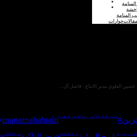
المنامة
اخشة
ب المنامة
قالات
حوارات
حسين العلوي مدير الانتاج : فاضل آل...
y
manama
bahrain
حرين
#حديث_الذاكرة
#رأس_رمان
#فريق_الحطب
لبحرين
بورتريه
تاريخ المنامة
تاريخـالخليج
حديث الذاكرة
حديثـالذاكر
حك