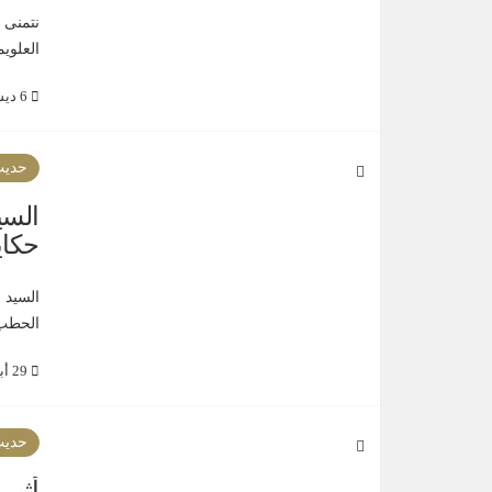
نتمنى 
العلوي
6 ديسمبر 2019
حديث
السي
حكاي
الحطب)
29 أبريل 2019
حديث
أثير