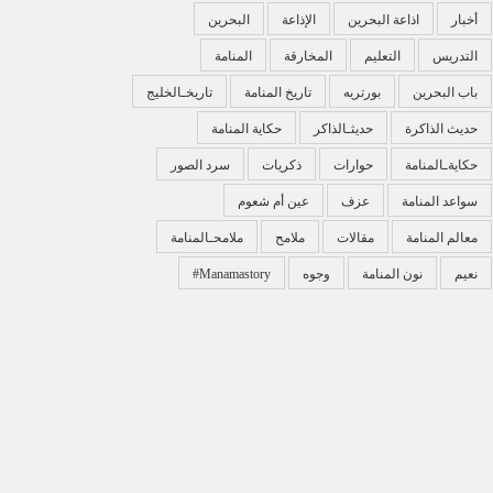
أخبار
اذاعة البحرين
الإذاعة
البحرين
التدريس
التعليم
المخارقة
المنامة
باب البحرين
بورتريه
تاريخ المنامة
تاريخـالخليج
حديث الذاكرة
حديثـالذاكر
حكاية المنامة
حكايةـالمنامة
حوارات
ذكريات
سرد الصور
سواعد المنامة
عزف
عين أم شعوم
معالم المنامة
مقالات
ملامح
ملامحـالمنامة
نعيم
نون المنامة
وجوه
‏#manamastory