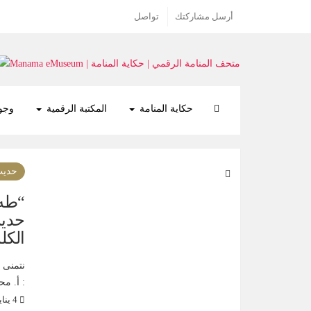
أرسل مشاركتك
تواصل
حكاية المنامة
المكتبة الرقمية
وجوه
حديث
“طه 
حديث
الكل
نتمنى 
: أ. م
4 يناير 2020