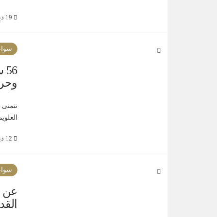
19 ديسمبر 2019
سواع
56
وحرفت
نتمنى 
العلوي
12 ديسمبر 2019
سواع
عن أ
القد