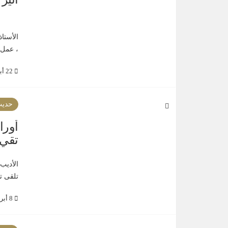
، عمل ف
22 أبريل 2019
حديث
أورا
تقي 
تلقى ت
8 أبريل 2019