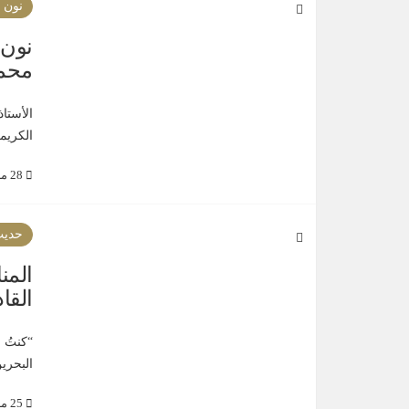
نون ا
نون ا
محمد
الكريم
28 مارس 2019
حديث
المن
القا
“كنتُ 
البحرين
25 مارس 2019