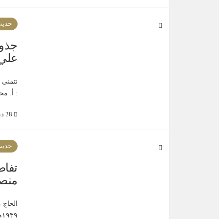
حديث
جذور
علي 
نتمنى 
: أ. م
28 ديسمبر 2019
حديث
تفاص
منصو
الحاج 
١٩٣٩م ، عرف بعصاميته و تعدد المهن...