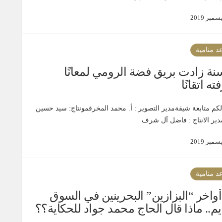
د منامية
 سنة زادت بريق فضة الرومي لمعانًا
ه اتقانًا
لكم متابعة شيقةمدير التصوير : أ. محمد المخرقمونتاج: سيد حسين
مدير الانتاج : فاضل آل شرف
د منامية
واخر “البزازين” البحرينين في السوق
يم.. ماذا قال الحاج محمد جواد للحكاية؟؟ ‎