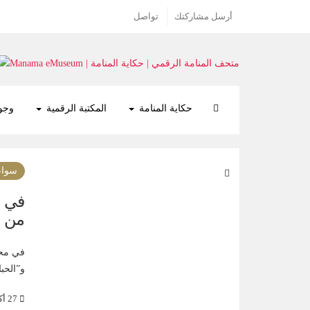
أرسل مشاركتك
تواصل
حكاية المنامة
المكتبة الرقمية
وجوه
سواع
في م
من م
في محل
و”الحبال” و “الدّ
27 أكتوبر 2018