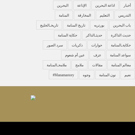
أخبار
اذاعة البحرين
الإذاعة
البحرين
التدريس
التعليم
المخارقة
المنامة
باب البحرين
بورتريه
تاريخ المنامة
تاريخـالخليج
حديث الذاكرة
حديثـالذاكر
حكاية المنامة
حكايةـالمنامة
حوارات
ذكريات
سرد الصور
سواعد المنامة
عزف
عين أم شعوم
معالم المنامة
مقالات
ملامح
ملامحـالمنامة
نعيم
نون المنامة
وجوه
‏#manamastory