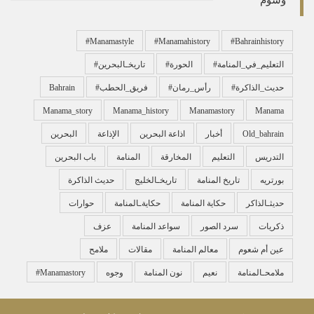
#manamastyle
#manamahistory
#bahrainhistory
#التعليم_في_المنامة
#الحورة
#تاريخـالبحرين
#حديث_الذاكرة
#رأس_رمان
#فريق_الحطب
Bahrain
Manama_story
Manama_history
Manamastory
Manama
Old_bahrain
أخبار
اذاعة البحرين
الإذاعة
البحرين
التدريس
التعليم
المخارقة
المنامة
باب البحرين
بورتريه
تاريخ المنامة
تاريخـالخليج
حديث الذاكرة
حديثـالذاكر
حكاية المنامة
حكايةـالمنامة
حوارات
ذكريات
سرد الصور
سواعد المنامة
عزف
عين أم شعوم
معالم المنامة
مقالات
ملامح
ملامحـالمنامة
نعيم
نون المنامة
وجوه
‏#manamastory