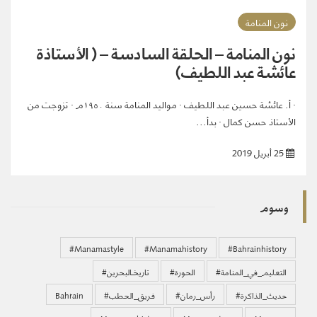
نون المنامة
نون المنامة – الحلقة السادسة – ( الأستاذة
عائشة عبد اللطيف)
· أ. عائشة حسين عبد اللطيف · مواليد المنامة سنة ١٩٥٠م · تزوجت من
الأستاذ حسن كمال · بدأ...
25 أبريل 2019
وسوم
#manamastyle
#manamahistory
#bahrainhistory
#التعليم_في_المنامة
#الحورة
#تاريخـالبحرين
#حديث_الذاكرة
#رأس_رمان
#فريق_الحطب
Bahrain