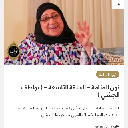
نون المنامة
نون المنامة – الحلقة التاسعة – (عواطف
الجشي )
• السيدة عواطف حسن الجشي (عميد متقاعد) • مواليد المنامة سنة
١٩٤٩م • والدها الأستاذ والمربي حسن جواد الجشي...
16 مايو 2019