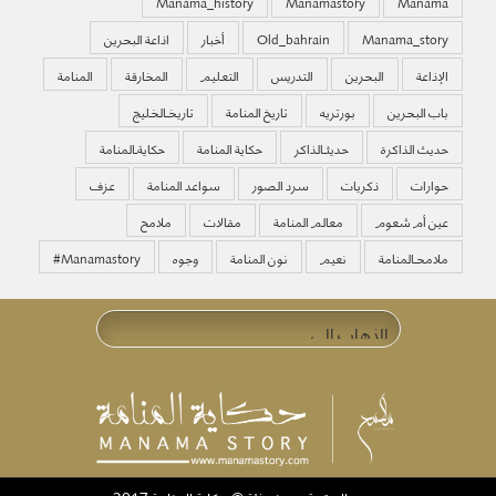
Manama_history
Manamastory
Manama
Manama_story
Old_bahrain
أخبار
اذاعة البحرين
الإذاعة
البحرين
التدريس
التعليم
المخارقة
المنامة
باب البحرين
بورتريه
تاريخ المنامة
تاريخـالخليج
حديث الذاكرة
حديثـالذاكر
حكاية المنامة
حكايةـالمنامة
حوارات
ذكريات
سرد الصور
سواعد المنامة
عزف
عين أم شعوم
معالم المنامة
مقالات
ملامح
ملامحـالمنامة
نعيم
نون المنامة
وجوه
‏#manamastory