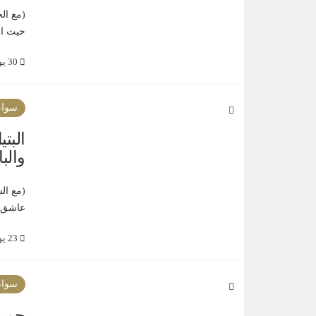
حيث ان
30 يوليو 2021
سواع
البت
والب
(مع الس
عاشق ا
23 يوليو 2021
سواع
حميد