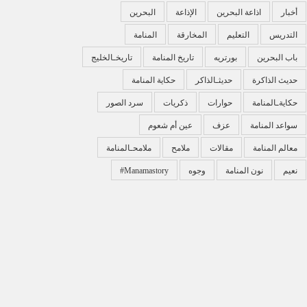
أخبار
اذاعة البحرين
الإذاعة
البحرين
التدريس
التعليم
المخارقة
المنامة
باب البحرين
بورتريه
تاريخ المنامة
تاريخـالخليج
حديث الذاكرة
حديثـالذاكر
حكاية المنامة
حكايةـالمنامة
حوارات
ذكريات
سرد الصور
سواعد المنامة
عزف
عين أم شعوم
معالم المنامة
مقالات
ملامح
ملامحـالمنامة
نعيم
نون المنامة
وجوه
‏#manamastory