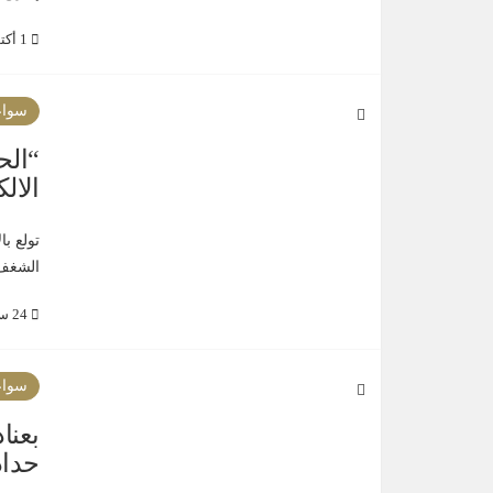
1 أكتوبر 2021
سواع
“الح
الال
تولع با
الشغف 
24 سبتمبر 2021
سواع
بعناد
حداد