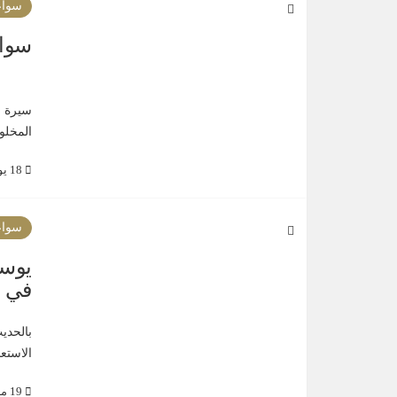
سواع
سواع
سيرة ا
المخلوق
18 يونيو 2021
سواع
يوسف
في س
بالحدي
الاستع
19 مارس 2021