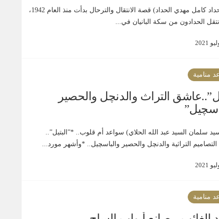
(مع الحداد كامل مهدي الحداد) قصة الانتقال والترحال بدأت منذ العام 1942،
تقل الحدادون من سكة البانيان في...
د منامية
يل”..عاشق التراث والدنچل والحصير
اسچيل”
يد سلمان السيد عبد الله الحلاي) سواعد أم قلوب.. *”البتيل”..
لتصاميم التراثية والدنچل والحصير والباسچيل.. *وأشهر مورد...
د منامية
 الغائب .. صانع أبواب الساج