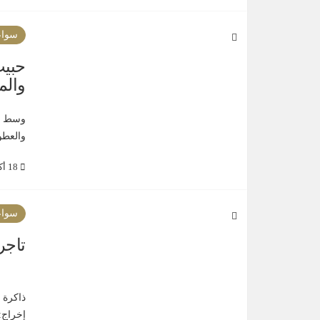
سواع
حبيب
والم
وسط دك
والعطو
18 أكتوبر 2021
سواع
تاجر
ذاكرة 
إخراج