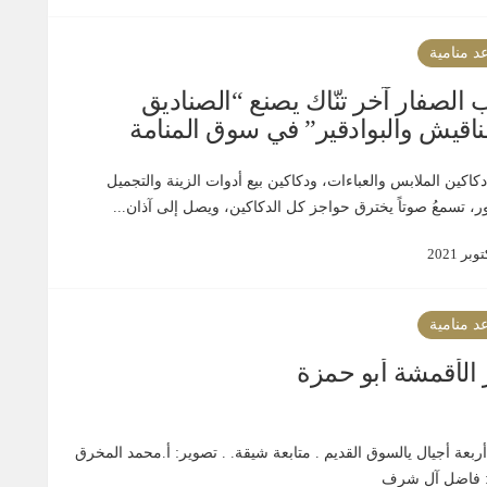
د منامية
 الصفار آخر تنّاك يصنع “الصناديق
ناقيش والبوادقير” في سوق المنامة
اكين الملابس والعباءات، ودكاكين بيع أدوات الزينة والتجميل
ر، تسمعُ صوتاً يخترق حواجز كل الدكاكين، ويصل إلى آذان...
د منامية
 الأقمشة أبو حمزة
أربعة أجيال يالسوق القديم . متابعة شيقة. . تصوير: أ.محمد المخرق
: فاضل آل شرف