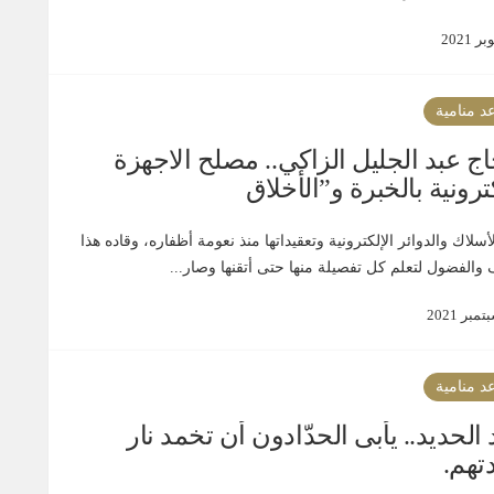
د منامية
اج عبد الجليل الزاكي.. مصلح الاجهزة
كترونية بالخبرة و”الأخلاق
لأسلاك والدوائر الإلكترونية وتعقيداتها منذ نعومة أظفاره، وقاده هذا
والفضول لتعلم كل تفصيلة منها حتى أتقنها وصار...
د منامية
 الحديد.. يأبى الحدّادون أن تخمد نار
تهم.