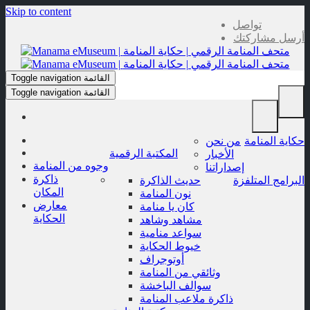
Skip to content
تواصل
أرسل مشاركتك
القائمة
Toggle navigation
القائمة
Toggle navigation
حكاية المنامة
من نحن
المكتبة الرقمية
الأخبار
وجوه من المنامة
إصداراتنا
ذاكرة
البرامج المتلفزة
حديث الذاكرة
المكان
نون المنامة
معارض
كان يا منامة
الحكاية
مشاهد وشاهد
سواعد منامية
خيوط الحكاية
أوتوجراف
وثائقي من المنامة
سوالف الباخشة
ذاكرة ملاعب المنامة